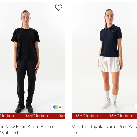
2
m
0 İndirim
%50 İndirim
%50 İndirim
%50 İndirim
%50 İndirim
%50 İndirim
%50 İndirim
%50 İndirim
%50 İndirim
%50 İndirim
%50
%5
on New Basic Kadın Bisiklet
Maraton Regular Kadın Polo Yak
iyah T-shirt
T-shirt