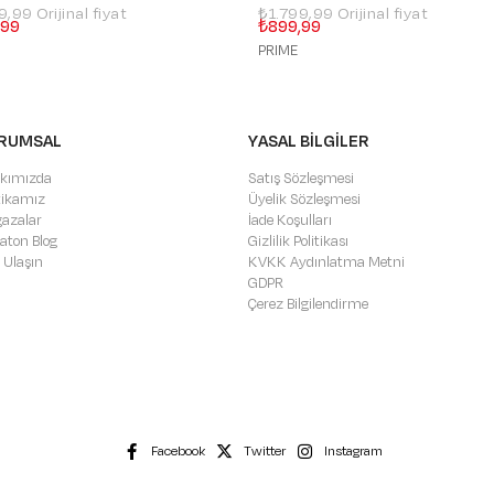
99,99
₺1.799,99
,99
₺899,99
PRIME
RUMSAL
YASAL BİLGİLER
kımızda
Satış Sözleşmesi
itikamız
Üyelik Sözleşmesi
azalar
İade Koşulları
aton Blog
Gizlilik Politikası
 Ulaşın
KVKK Aydınlatma Metni
GDPR
Çerez Bilgilendirme
Facebook
Twitter
Instagram