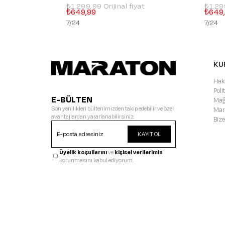
₺1.299,99
₺1.2
₺649,99
₺649
7/24
7/24
KU
Hak
Pol
E-BÜLTEN
Mağ
Son yenilikleri bültenimizden takip edebilir ve özel
Mar
avantajlardan yararlanabilirsiniz.
Bize
KAYIT OL
Üyelik koşullarını
ve
kişisel verilerimin
korunmasını kabul ediyorum.