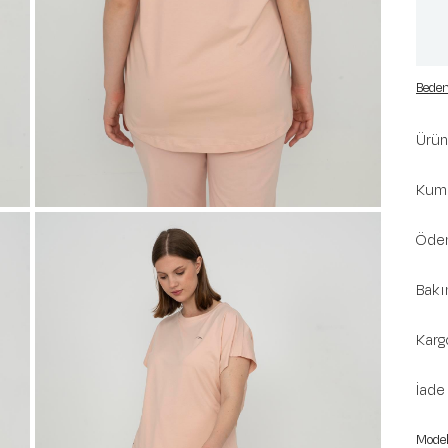
Beden
Ürün 
Kuma
Ödem
Bakı
Karg
İade