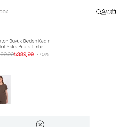
LOOK
0
aton Büyük Beden Kadın
klet Yaka Pudra T-shirt
299,99
₺389,99
70