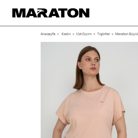
Anasayfa
Kadın
Üst Giyim
Tişörtler
Maraton Büyük 