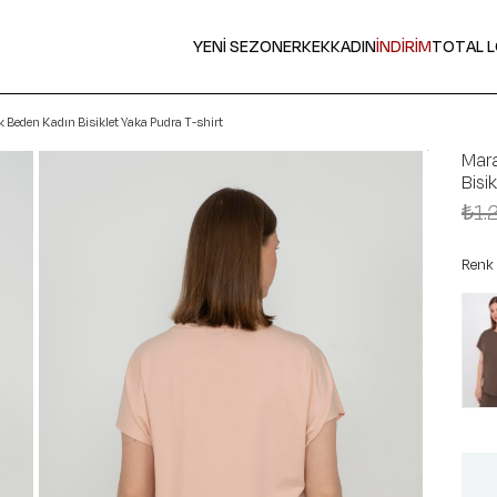
YENİ SEZON
ERKEK
KADIN
İNDİRİM
TOTAL 
Beden Kadın Bisiklet Yaka Pudra T-shirt
Mar
Bisi
₺1.
Renk