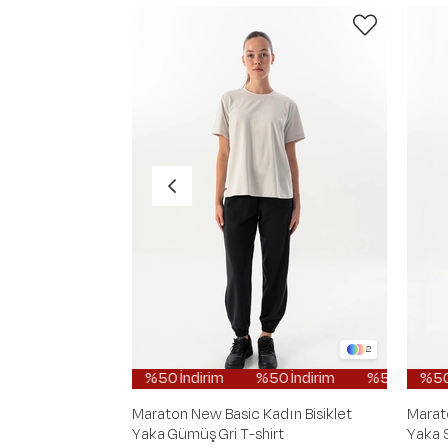
2
%50 İndirim
%50 İndirim
%50 İndirim
%50 İndiri
%5
Maraton New Basic Kadın Bisiklet
Marat
Yaka Gümüş Gri T-shirt
Yaka S