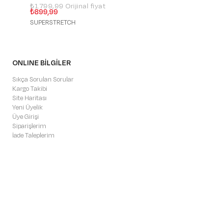
₺1.799,99
₺1.699,99
₺899,99
₺849,99
SUPERSTRETCH
SUPERSTRETCH
ONLINE BİLGİLER
Sıkça Sorulan Sorular
Kargo Takibi
Site Haritası
Yeni Üyelik
Üye Girişi
Siparişlerim
İade Taleplerim