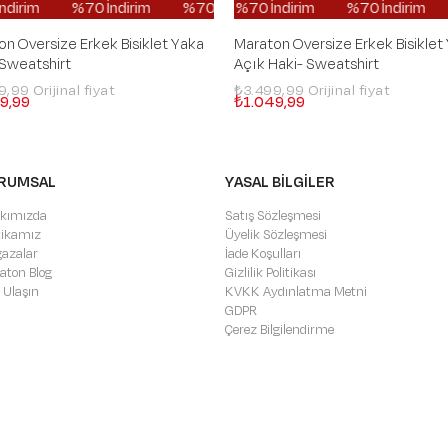
dirim
%70 İndirim
%70 İndirim
%70 İndirim
%70 İndirim
%70 İndirim
%70 İndirim
%70 İndirim
%70 İndirim
%70 İndirim
%70 İnd
%70 İn
n Oversize Erkek Bisiklet Yaka
Maraton Oversize Erkek Bisiklet
 Sweatshirt
Açık Haki- Sweatshirt
99,99
₺3.499,99
9,99
₺1.049,99
RUMSAL
YASAL BİLGİLER
kımızda
Satış Sözleşmesi
itikamız
Üyelik Sözleşmesi
azalar
İade Koşulları
aton Blog
Gizlilik Politikası
 Ulaşın
KVKK Aydınlatma Metni
GDPR
Çerez Bilgilendirme