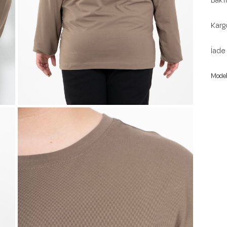
Bakı
Karg
İade