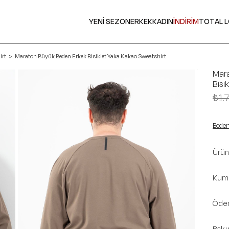
YENİ SEZON
ERKEK
KADIN
İNDİRİM
TOTAL 
irt
Maraton Büyük Beden Erkek Bisiklet Yaka Kakao Sweatshirt
Mar
Bisi
₺1.
Beden
Ürün 
Kuma
Ödem