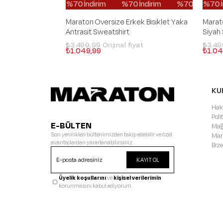
%70 İndirim
%70 İndirim
%70 İndirim
%70 İndirim
%70 İn
Maraton Oversize Erkek Bisiklet Yaka
Marato
Antrasit Sweatshirt
Siyah
₺3.499,99
₺3.4
₺1.049,99
₺1.04
KU
Hak
Pol
E-BÜLTEN
Mağ
Son yenilikleri bültenimizden takip edebilir ve özel
Mar
avantajlardan yararlanabilirsiniz.
Bize
KAYIT OL
Üyelik koşullarını
ve
kişisel verilerimin
korunmasını kabul ediyorum.