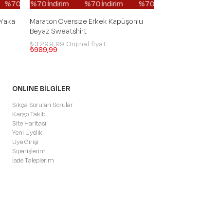
irim
dirim
%70 İndirim
%70 İndirim
%70 İndirim
%70 İndirim
%70 İndirim
%70 İndirim
%70 İndirim
%70 İndirim
%70 İndirim
%70 İndirim
%70 İndirim
%70 İndirim
%70 İndirim
%70 İndirim
%70 İndirim
%70 İndi
%70 İnd
%70 İnd
 Yaka
Maraton Oversize Erkek Kapüşonlu
Maraton Oversiz
Beyaz Sweatshirt
Açık Haki Sweats
₺3.299,99
₺3.299,99
₺989,99
₺989,99
ONLINE BİLGİLER
Sıkça Sorulan Sorular
Kargo Takibi
Site Haritası
Yeni Üyelik
Üye Girişi
Siparişlerim
İade Taleplerim