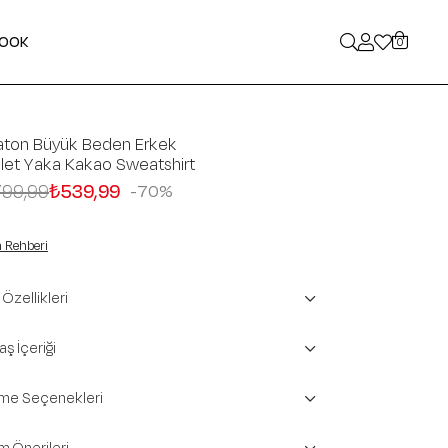
LOOK
0
aton Büyük Beden Erkek
klet Yaka Kakao Sweatshirt
799,99
₺539,99
70
 Rehberi
Özellikleri
ş İçeriği
e Seçenekleri