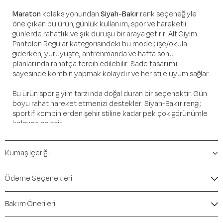
Maraton
koleksiyonundan
Siyah-Bakır
renk seçeneğiyle
öne çıkan bu ürün; günlük kullanım, spor ve hareketli
günlerde rahatlık ve şık duruşu bir araya getirir. Alt Giyim
Pantolon Regular kategorisindeki bu model; işe/okula
giderken, yürüyüşte, antrenmanda ve hafta sonu
planlarında rahatça tercih edilebilir. Sade tasarımı
sayesinde kombin yapmak kolaydır ve her stile uyum sağlar.
Bu ürün spor giyim tarzında doğal duran bir seçenektir. Gün
boyu rahat hareket etmenizi destekler. Siyah-Bakır rengi;
sportif kombinlerden şehir stiline kadar pek çok görünümle
kolayca eşleşir.
Öne Çıkan Detaylar
Kumaş İçeriği
Marka:
Maraton
Renk:
Siyah-Bakır
Ödeme Seçenekleri
Ürün Niteliği:
Alt Giyim Pantolon Regular
İçerik / Bileşen:
%93 Polyester %7 Elastane
Bakım Önerileri
Kalıp / Form:
Regular
Mevsim:
İlkbahar-Yaz