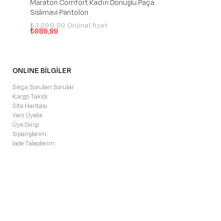
Maraton Comfort Kadın Dönüşlü Paça
Siyah Pantolon
Sislimavi Pantolon
₺3.299,99
₺989,99
₺3.299,99
₺989,99
ONLINE BİLGİLER
Sıkça Sorulan Sorular
Kargo Takibi
Site Haritası
Yeni Üyelik
Üye Girişi
Siparişlerim
İade Taleplerim