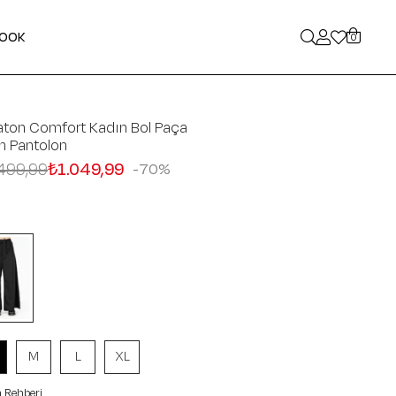
LOOK
0
aton Comfort Kadın Bol Paça
h Pantolon
499,99
₺1.049,99
70
M
L
XL
 Rehberi