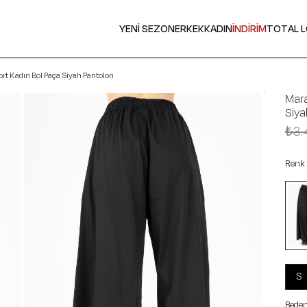
YENİ SEZON
ERKEK
KADIN
İNDİRİM
TOTAL 
t Kadın Bol Paça Siyah Pantolon
Mar
Siya
₺3.
Renk
S
Beden