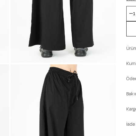
Ürün 
Kuma
Ödem
Bakı
Karg
İade