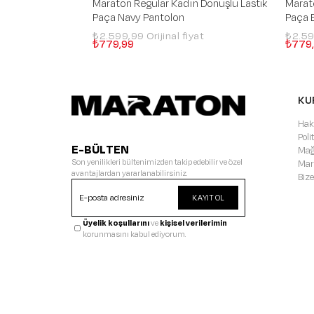
Maraton Regular Kadın Dönüşlü Lastik
Marat
Paça Navy Pantolon
Paça 
₺2.599,99
₺2.5
₺779,99
₺779
KU
Hak
Pol
E-BÜLTEN
Mağ
Son yenilikleri bültenimizden takip edebilir ve özel
Mar
avantajlardan yararlanabilirsiniz.
Bize
KAYIT OL
Üyelik koşullarını
ve
kişisel verilerimin
korunmasını kabul ediyorum.