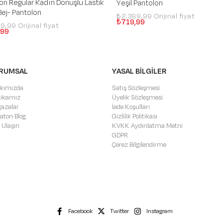
on Regular Kadın Dönüşlü Lastik
Yeşil Pantolon
Bej- Pantolon
₺2.399,99
₺719,99
99,99
,99
RUMSAL
YASAL BİLGİLER
kımızda
Satış Sözleşmesi
itikamız
Üyelik Sözleşmesi
azalar
İade Koşulları
aton Blog
Gizlilik Politikası
 Ulaşın
KVKK Aydınlatma Metni
GDPR
Çerez Bilgilendirme
Facebook
Twitter
Instagram