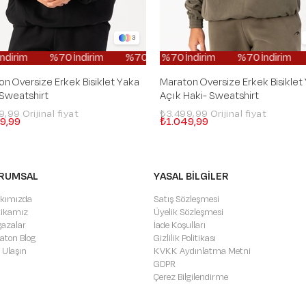
3
dirim
%70 İndirim
%70 İndirim
%70 İndirim
%70 İndirim
%70 İndirim
%70 İndirim
%70 İndirim
%70 İndirim
%70 İndirim
%70 İnd
%70 İnd
n Oversize Erkek Bisiklet Yaka
Maraton Oversize Erkek Bisiklet
 Sweatshirt
Açık Haki- Sweatshirt
99,99
₺3.499,99
9,99
₺1.049,99
RUMSAL
YASAL BİLGİLER
kımızda
Satış Sözleşmesi
itikamız
Üyelik Sözleşmesi
azalar
İade Koşulları
aton Blog
Gizlilik Politikası
 Ulaşın
KVKK Aydınlatma Metni
GDPR
Çerez Bilgilendirme