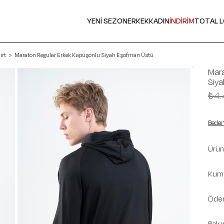
YENİ SEZON
ERKEK
KADIN
İNDİRİM
TOTAL 
irt
Maraton Regular Erkek Kapüşonlu Siyah Eşofman Üstü
Mara
Siy
₺4.
Beden
Ürün 
Kuma
Ödem