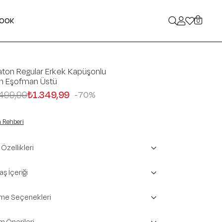
LOOK
0
ton Regular Erkek Kapüşonlu
ah Eşofman Üstü
499,99
₺1.349,99
70
 Rehberi
Özellikleri
ş İçeriği
e Seçenekleri