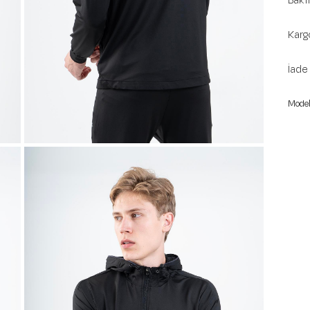
Bakı
Karg
İade