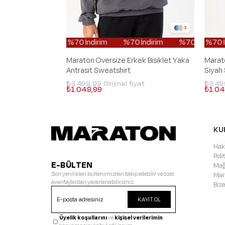
3
%70 İndirim
%70 İndirim
%70 İndirim
%70 İndirim
%70 İn
Maraton Oversize Erkek Bisiklet Yaka
Marato
Antrasit Sweatshirt
Siyah
₺3.499,99
₺3.4
₺1.049,99
₺1.04
KU
Hak
Pol
E-BÜLTEN
Mağ
Son yenilikleri bültenimizden takip edebilir ve özel
Mar
avantajlardan yararlanabilirsiniz.
Bize
KAYIT OL
Üyelik koşullarını
ve
kişisel verilerimin