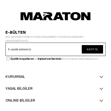
E-BÜLTEN
Son yenilikleri bültenimizden takip edebilir ve özel avantajlardan
yararlanabilirsiniz.
KAYIT OL
Üyelik koşullarını
ve
kişisel verilerimin
korunmasını kabul ediyorum.
KURUMSAL
YASAL BİLGİLER
ONLINE BİLGİLER