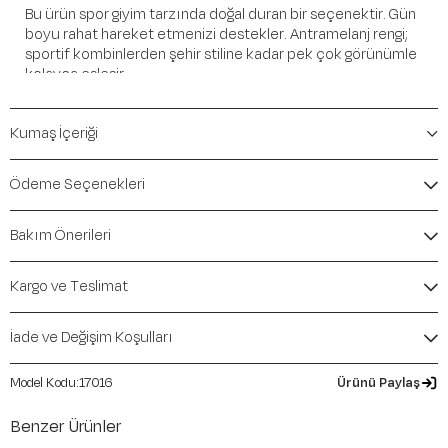
Bu ürün spor giyim tarzında doğal duran bir seçenektir. Gün
boyu rahat hareket etmenizi destekler. Antramelanj rengi;
sportif kombinlerden şehir stiline kadar pek çok görünümle
kolayca eşleşir.
Öne Çıkan Detaylar
Kumaş İçeriği
Marka:
Maraton
Renk:
Antramelanj
Ödeme Seçenekleri
Ürün Niteliği:
Alt Giyim Eşofman Altı SlimFit
İçerik / Bileşen:
%65 Cotton %35 Polyester
Bakım Önerileri
Kalıp / Form:
SlimFit
Mevsim:
Sonbahar-Kış
Kargo ve Teslimat
İade ve Değişim Koşulları
17016
Ürünü Paylaş
Benzer Ürünler