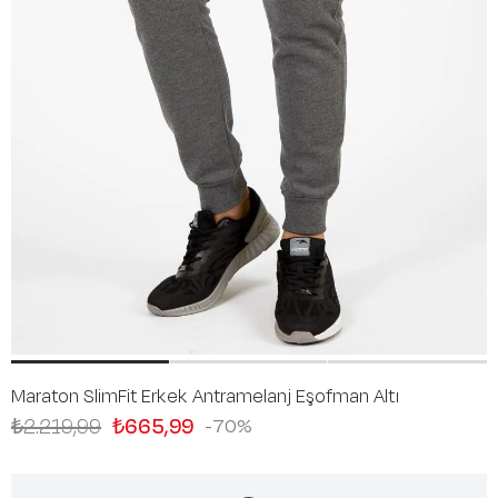
Maraton SlimFit Erkek Antramelanj Eşofman Altı
₺2.219,99
₺665,99
70