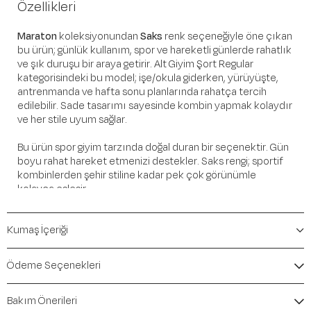
Özellikleri
Maraton
koleksiyonundan
Saks
renk seçeneğiyle öne çıkan
bu ürün; günlük kullanım, spor ve hareketli günlerde rahatlık
ve şık duruşu bir araya getirir. Alt Giyim Şort Regular
kategorisindeki bu model; işe/okula giderken, yürüyüşte,
antrenmanda ve hafta sonu planlarında rahatça tercih
edilebilir. Sade tasarımı sayesinde kombin yapmak kolaydır
ve her stile uyum sağlar.
Bu ürün spor giyim tarzında doğal duran bir seçenektir. Gün
boyu rahat hareket etmenizi destekler. Saks rengi; sportif
kombinlerden şehir stiline kadar pek çok görünümle
kolayca eşleşir.
Öne Çıkan Detaylar
Kumaş İçeriği
Marka:
Maraton
Renk:
Saks
Ödeme Seçenekleri
Ürün Niteliği:
Alt Giyim Şort Regular
İçerik / Bileşen:
%100 Cotton
Bakım Önerileri
Kalıp / Form:
Regular