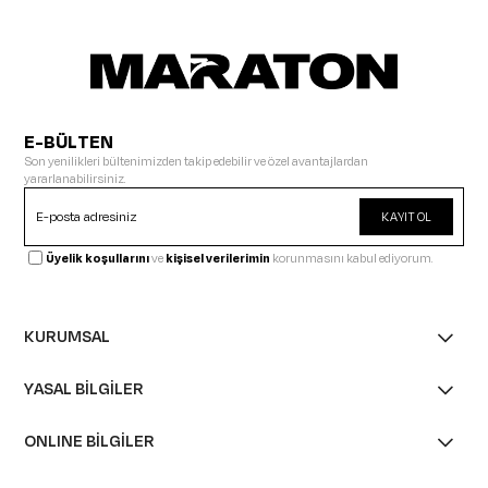
E-BÜLTEN
Son yenilikleri bültenimizden takip edebilir ve özel avantajlardan
yararlanabilirsiniz.
KAYIT OL
Üyelik koşullarını
ve
kişisel verilerimin
korunmasını kabul ediyorum.
KURUMSAL
YASAL BİLGİLER
ONLINE BİLGİLER