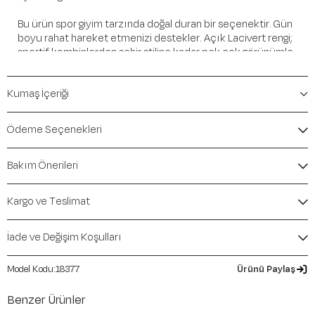
Bu ürün spor giyim tarzında doğal duran bir seçenektir. Gün
boyu rahat hareket etmenizi destekler. Açık Lacivert rengi;
sportif kombinlerden şehir stiline kadar pek çok görünümle
kolayca eşleşir.
Kumaş İçeriği
Öne Çıkan Detaylar
Marka:
Maraton
Ödeme Seçenekleri
Renk:
Açık Lacivert
Ürün Niteliği:
Üst Giyim Kapüşonlu Üst ve Sweatshirt
Bakım Önerileri
Regular
İçerik / Bileşen:
%75 Cotton %20 Polyester %5
Elastane
Kargo ve Teslimat
Kalıp / Form:
Regular
Mevsim:
İlkbahar-Yaz
İade ve Değişim Koşulları
18377
Ürünü Paylaş
Benzer Ürünler