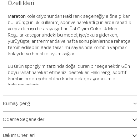
Özellikleri
Maraton
koleksiyonundan
Haki
renk seçeneğiyle öne çıkan
bu ürün; günlük kullanım, spor ve hareketli günlerde rahatlık
ve şık duruşu bir araya getirir. Üst Giyim Ceket & Mont
Regular kategorisindeki bu model; işe/okula giderken,
yürüyüşte, antrenmanda ve hafta sonu planlarında rahatça
tercih edilebilir. Sade tasarımı sayesinde kombin yapmak
kolaydır ve her stile uyum sağlar.
Bu ürün spor giyim tarzında doğal duran bir seçenektir. Gün
boyu rahat hareket etmenizi destekler. Haki rengi; sportif
kombinlerden şehir stiline kadar pek çok görünümle
kolayca eşleşir.
Öne Çıkan Detaylar
Kumaş İçeriği
Marka:
Maraton
Renk:
Haki
Ödeme Seçenekleri
Ürün Niteliği:
Üst Giyim Ceket & Mont Regular
İçerik / Bileşen:
%60 Polyester %40 Polyamide
Bakım Önerileri
Kalıp / Form:
Regular