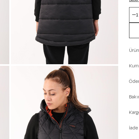
Beden
Ürün 
Kuma
Ödem
Bakı
Karg
İade