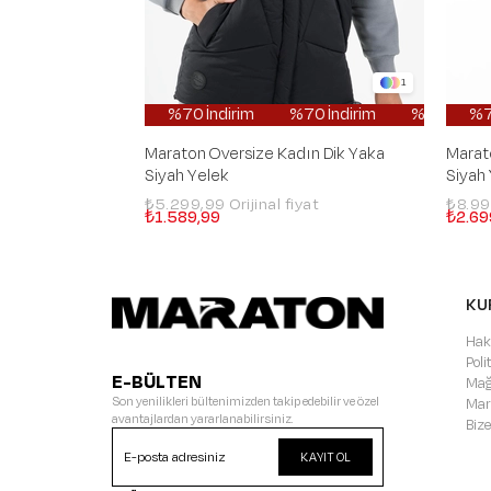
1
%70 İndirim
%70 İndirim
%70 İndirim
%70 İndirim
%70 
Maraton Oversize Kadın Dik Yaka
Marat
Siyah Yelek
Siyah
₺5.299,99
₺8.9
₺1.589,99
₺2.69
KU
Hak
Pol
E-BÜLTEN
Mağ
Son yenilikleri bültenimizden takip edebilir ve özel
Mar
avantajlardan yararlanabilirsiniz.
Bize
KAYIT OL