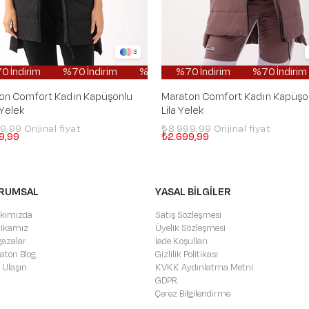
3
İndirim
%70 İndirim
%70 İndirim
%70 İndirim
%70 İndirim
%70 İndirim
%70 İndirim
%70 İndirim
%70 İndirim
%70 İndirim
%70 İ
%70 
on Comfort Kadın Kapüşonlu
Maraton Comfort Kadın Kapüşo
 Yelek
Lila Yelek
99,99
₺8.999,99
9,99
₺2.699,99
RUMSAL
YASAL BİLGİLER
kımızda
Satış Sözleşmesi
itikamız
Üyelik Sözleşmesi
azalar
İade Koşulları
aton Blog
Gizlilik Politikası
 Ulaşın
KVKK Aydınlatma Metni
GDPR
Çerez Bilgilendirme