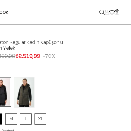
LOOK
0
ton Regular Kadın Kapüşonlu
h Yelek
399,99
₺2.519,99
70
M
L
XL