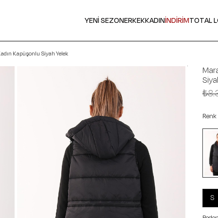
YENİ SEZON
ERKEK
KADIN
İNDİRİM
TOTAL 
Kadın Kapüşonlu Siyah Yelek
Mara
Siya
₺8.
Renk
S