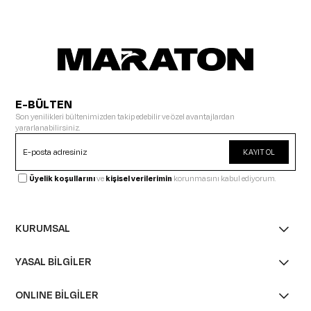
E-BÜLTEN
Son yenilikleri bültenimizden takip edebilir ve özel avantajlardan
yararlanabilirsiniz.
KAYIT OL
Üyelik koşullarını
ve
kişisel verilerimin
korunmasını kabul ediyorum.
KURUMSAL
YASAL BİLGİLER
ONLINE BİLGİLER