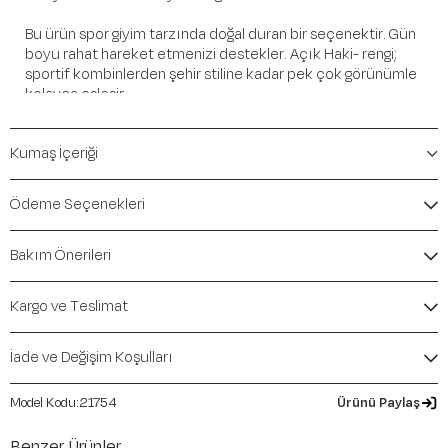
Bu ürün spor giyim tarzında doğal duran bir seçenektir. Gün
boyu rahat hareket etmenizi destekler. Açık Haki- rengi;
sportif kombinlerden şehir stiline kadar pek çok görünümle
kolayca eşleşir.
Öne Çıkan Detaylar
Kumaş İçeriği
Marka:
Maraton
Renk:
Açık Haki-
Ödeme Seçenekleri
Ürün Niteliği:
Alt Giyim Eşofman Altı Regular
İçerik / Bileşen:
%100 Polyester
Bakım Önerileri
Kalıp / Form:
Regular
Mevsim:
Sonbahar-Kış
Kargo ve Teslimat
İade ve Değişim Koşulları
21754
Ürünü Paylaş
Benzer Ürünler