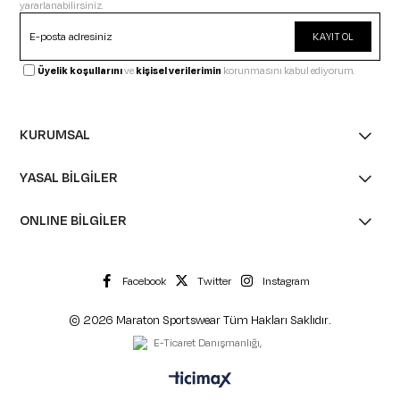
yararlanabilirsiniz.
KAYIT OL
Üyelik koşullarını
ve
kişisel verilerimin
korunmasını kabul ediyorum.
KURUMSAL
YASAL BİLGİLER
ONLINE BİLGİLER
Facebook
Twitter
Instagram
© 2026 Maraton Sportswear Tüm Hakları Saklıdır.