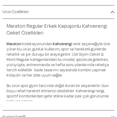
Ürün Özellikleri
Maraton Regular Erkek Kapüşonlu Kahverengi
Ceket Özellikleri
Maraton
koleksiyonundan
Kahverengi
renk seçeneğiyle öne
çıkan bu ürün; günlük kullanım, spor ve hareketli günlerde
rahatlık ve şık duruşu bir araya getirir. Üst Giyim Ceket &
Mont Regular kategorisindeki bu model; işe/okula giderken,
yürüyüşte, antrenmanda ve hafta sonu planlarında rahatça
tercih edilebilir. Sade tasarımı sayesinde kombin yapmak
kolaydır ve her stile uyum sağlar.
Bu ürün spor giyim tarzında doğal duran bir seçenektir. Gün
boyu rahat hareket etmenizi destekler. Kahverengi rengi;
sportif kombinlerden şehir stiline kadar pek çok görünümle
kolayca eşleşir.
Öne Çıkan Detaylar
Kumaş İçeriği