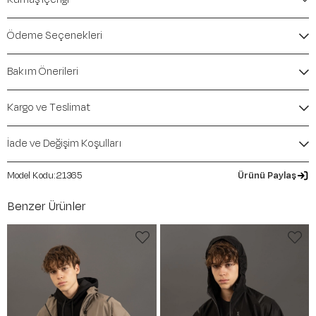
Marka:
Maraton
Renk:
Kahverengi
Ödeme Seçenekleri
Ürün Niteliği:
Üst Giyim Ceket & Mont Regular
İçerik / Bileşen:
%60 Polyester %40 Polyamide
Bakım Önerileri
Kalıp / Form:
Regular
Mevsim:
Sonbahar-Kış
Kargo ve Teslimat
İade ve Değişim Koşulları
21365
Ürünü Paylaş
Benzer Ürünler