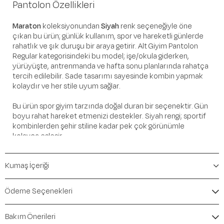
Pantolon Özellikleri
Maraton
koleksiyonundan
Siyah
renk seçeneğiyle öne
çıkan bu ürün; günlük kullanım, spor ve hareketli günlerde
rahatlık ve şık duruşu bir araya getirir. Alt Giyim Pantolon
Regular kategorisindeki bu model; işe/okula giderken,
yürüyüşte, antrenmanda ve hafta sonu planlarında rahatça
tercih edilebilir. Sade tasarımı sayesinde kombin yapmak
kolaydır ve her stile uyum sağlar.
Bu ürün spor giyim tarzında doğal duran bir seçenektir. Gün
boyu rahat hareket etmenizi destekler. Siyah rengi; sportif
kombinlerden şehir stiline kadar pek çok görünümle
kolayca eşleşir.
Öne Çıkan Detaylar
Kumaş İçeriği
Marka:
Maraton
Renk:
Siyah
Ödeme Seçenekleri
Ürün Niteliği:
Alt Giyim Pantolon Regular
İçerik / Bileşen:
%100 Polyester
Bakım Önerileri
Kalıp / Form:
Regular