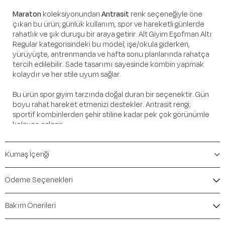
Maraton
koleksiyonundan
Antrasit
renk seçeneğiyle öne
çıkan bu ürün; günlük kullanım, spor ve hareketli günlerde
rahatlık ve şık duruşu bir araya getirir. Alt Giyim Eşofman Altı
Regular kategorisindeki bu model; işe/okula giderken,
yürüyüşte, antrenmanda ve hafta sonu planlarında rahatça
tercih edilebilir. Sade tasarımı sayesinde kombin yapmak
kolaydır ve her stile uyum sağlar.
Bu ürün spor giyim tarzında doğal duran bir seçenektir. Gün
boyu rahat hareket etmenizi destekler. Antrasit rengi;
sportif kombinlerden şehir stiline kadar pek çok görünümle
kolayca eşleşir.
Öne Çıkan Detaylar
Kumaş İçeriği
Marka:
Maraton
Renk:
Antrasit
Ödeme Seçenekleri
Ürün Niteliği:
Alt Giyim Eşofman Altı Regular
İçerik / Bileşen:
%72 Polyester %23 Cotton %5
Bakım Önerileri
Elastane
Kalıp / Form:
Regular