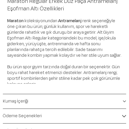
Maraton Regular Erkek Düz Paça Antramelanj
Eşofman Altı Özellikleri
Maraton
koleksiyonundan
Antramelanj
renk seçeneğiyle
öne çıkan bu ürün; günlük kullanım, spor ve hareketli
günlerde rahatlık ve şık duruşu bir araya getirir. Alt Giyim
Eşofman Altı Regular kategorisindeki bu model; işe/okula
giderken, yürüyüşte, antrenmanda ve hafta sonu
planlarında rahatça tercih edilebilir. Sade tasarımı
sayesinde kombin yapmak kolaydır ve her stile uyum sağlar.
Bu ürün spor giyim tarzında doğal duran bir seçenektir. Gün
boyu rahat hareket etmenizi destekler. Antramelanj rengi;
sportif kombinlerden şehir stiline kadar pek çok görünümle
kolayca eşleşir.
Öne Çıkan Detaylar
Kumaş İçeriği
Marka:
Maraton
Renk:
Antramelanj
Ödeme Seçenekleri
Ürün Niteliği:
Alt Giyim Eşofman Altı Regular
İçerik / Bileşen:
%65 Cotton %35 Polyester