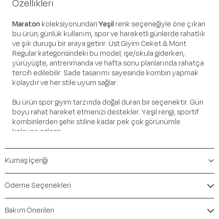
Özellikleri
Maraton
koleksiyonundan
Yeşil
renk seçeneğiyle öne çıkan
bu ürün; günlük kullanım, spor ve hareketli günlerde rahatlık
ve şık duruşu bir araya getirir. Üst Giyim Ceket & Mont
Regular kategorisindeki bu model; işe/okula giderken,
yürüyüşte, antrenmanda ve hafta sonu planlarında rahatça
tercih edilebilir. Sade tasarımı sayesinde kombin yapmak
kolaydır ve her stile uyum sağlar.
Bu ürün spor giyim tarzında doğal duran bir seçenektir. Gün
boyu rahat hareket etmenizi destekler. Yeşil rengi; sportif
kombinlerden şehir stiline kadar pek çok görünümle
kolayca eşleşir.
Öne Çıkan Detaylar
Kumaş İçeriği
Marka:
Maraton
Renk:
Yeşil
Ödeme Seçenekleri
Ürün Niteliği:
Üst Giyim Ceket & Mont Regular
İçerik / Bileşen:
%100 Polyester
Bakım Önerileri
Kalıp / Form:
Regular