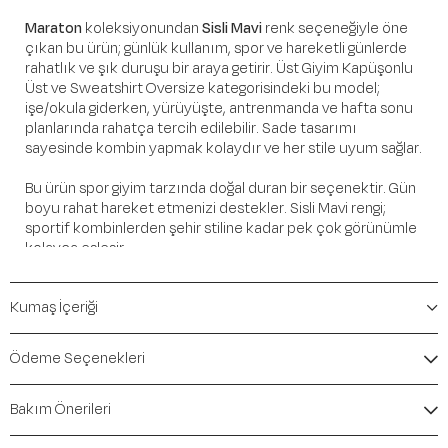
Maraton
koleksiyonundan
Sisli Mavi
renk seçeneğiyle öne
çıkan bu ürün; günlük kullanım, spor ve hareketli günlerde
rahatlık ve şık duruşu bir araya getirir. Üst Giyim Kapüşonlu
Üst ve Sweatshirt Oversize kategorisindeki bu model;
işe/okula giderken, yürüyüşte, antrenmanda ve hafta sonu
planlarında rahatça tercih edilebilir. Sade tasarımı
sayesinde kombin yapmak kolaydır ve her stile uyum sağlar.
Bu ürün spor giyim tarzında doğal duran bir seçenektir. Gün
boyu rahat hareket etmenizi destekler. Sisli Mavi rengi;
sportif kombinlerden şehir stiline kadar pek çok görünümle
kolayca eşleşir.
Öne Çıkan Detaylar
Kumaş İçeriği
Marka:
Maraton
Renk:
Sisli Mavi
Ödeme Seçenekleri
Ürün Niteliği:
Üst Giyim Kapüşonlu Üst ve Sweatshirt
Oversize
Bakım Önerileri
İçerik / Bileşen:
%75 Cotton %20 Polyester %5
Elastane