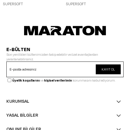
SUPERSOFT
SUPERSOFT
E-BÜLTEN
Son yenilikleri bültenimizden takip edebilir ve özel avantajlardan
yararlanabilirsiniz.
KAYIT OL
Üyelik koşullarını
ve
kişisel verilerimin
korunmasını kabul ediyorum.
KURUMSAL
YASAL BİLGİLER
ONLINE BİLGİLER