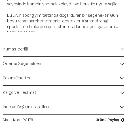
sayesinde kombin yapmak kolaydır ve her stile uyum sağlar.
Bu ürün spor giyim tarzında doğal duran bir seçenektir. Gün
boyu rahat hareket etmenizi destekler. Karamel rengi;
sportif kombinlerden şehir stiline kadar pek çok görünümle
kolayca eşleşir.
Öne Çıkan Detaylar
Kumaş İçeriği
Marka:
Maraton
Renk:
Karamel
Ödeme Seçenekleri
Ürün Niteliği:
Üst Giyim Kapüşonlu Üst ve Sweatshirt
Oversize
Bakım Önerileri
İçerik / Bileşen:
%75 Cotton %20 Polyester %5
Elastane
Kalıp / Form:
Oversize
Kargo ve Teslimat
Mevsim:
İlkbahar-Yaz
İade ve Değişim Koşulları
22176
Ürünü Paylaş