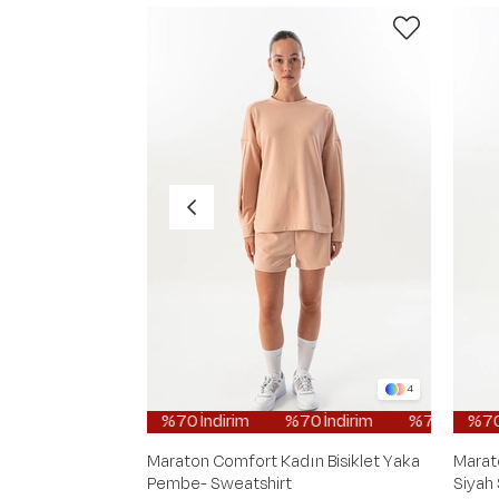
4
%70 İndirim
%70 İndirim
%70 İndirim
%70 İndir
%
Maraton Comfort Kadın Bisiklet Yaka
Marat
Pembe- Sweatshirt
Siyah