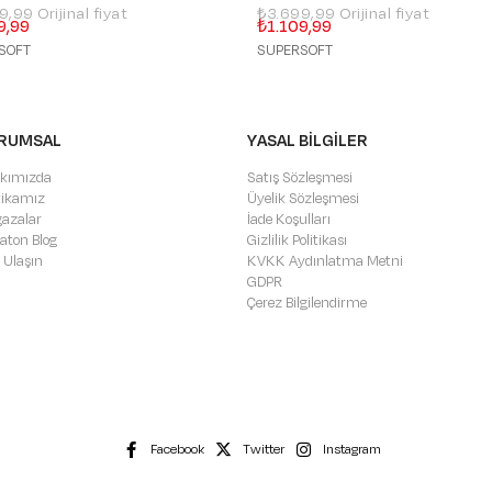
99,99
₺3.699,99
9,99
₺1.109,99
SOFT
SUPERSOFT
RUMSAL
YASAL BİLGİLER
kımızda
Satış Sözleşmesi
itikamız
Üyelik Sözleşmesi
azalar
İade Koşulları
aton Blog
Gizlilik Politikası
 Ulaşın
KVKK Aydınlatma Metni
GDPR
Çerez Bilgilendirme
Facebook
Twitter
Instagram