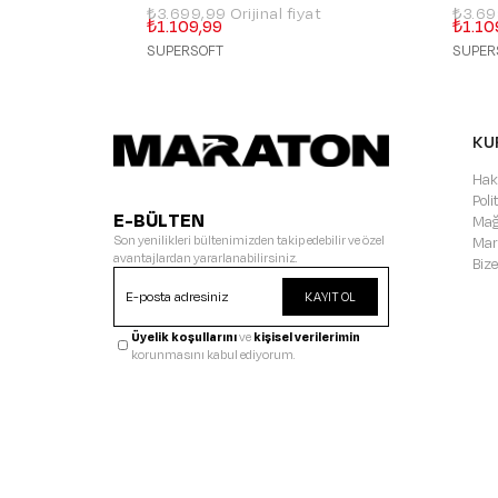
₺3.699,99
₺3.6
₺1.109,99
₺1.10
SUPERSOFT
SUPER
KU
Hak
Pol
E-BÜLTEN
Mağ
Son yenilikleri bültenimizden takip edebilir ve özel
Mar
avantajlardan yararlanabilirsiniz.
Bize
KAYIT OL
Üyelik koşullarını
ve
kişisel verilerimin
korunmasını kabul ediyorum.