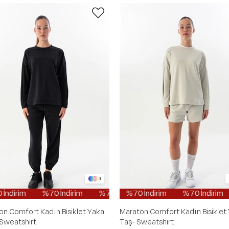
4
im
70 İndirim
%70 İndirim
%70 İndirim
%70 İndirim
%70 İndirim
%70 İndirim
%70 İndirim
%70 İndirim
%70 İndirim
%70 İndiri
%7
%
on Comfort Kadın Bisiklet Yaka
Maraton Comfort Kadın Bisiklet
 Sweatshirt
Taş- Sweatshirt