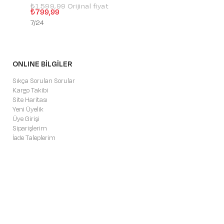
₺1.599,99
₺3.699,99
₺799,99
₺1.109,99
7/24
SUPERSOFT
ONLINE BİLGİLER
Sıkça Sorulan Sorular
Kargo Takibi
Site Haritası
Yeni Üyelik
Üye Girişi
Siparişlerim
İade Taleplerim