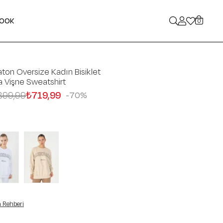
LOOK
0
ton Oversize Kadın Bisiklet
 Vişne Sweatshirt
399,99
₺719,99
70
 Rehberi