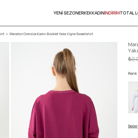
YENİ SEZON
ERKEK
KADIN
İNDİRİM
TOTAL 
irt
Maraton Oversize Kadın Bisiklet Yaka Vişne Sweatshirt
Mara
Yaka
₺2.
Renk
Beden