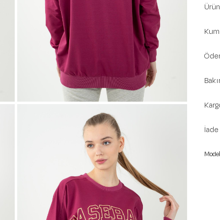
Ürün 
Kuma
Ödem
Bakı
Karg
İade