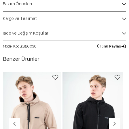
Bakım Önerileri
İçerik / Bileşen:
%76 Polyamide %24 Polyester
Kalıp / Form:
SlimFit
Mevsim:
İlkbahar-Yaz
Kargo ve Teslimat
İade ve Değişim Koşulları
826030
Ürünü Paylaş
Benzer Ürünler