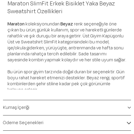
Maraton SlimFit Erkek Bisiklet Yaka Beyaz
Sweatshirt Özellikleri
Maraton
koleksiyonundan
Beyaz
renk seçeneğiyle öne
çıkan bu ürün; günlük kullanım, spor ve hareketli günlerde
rahatlık ve şık duruşu bir araya getirir. Üst Giyim Kapüşonlu
Üst ve Sweatshirt SlimFit kategorisindeki bu model;
işe/okula giderken, yürüyüşte, antrenmanda ve hafta sonu
planlarında rahatça tercih edilebilir. Sade tasarımı
sayesinde kombin yapmak kolaydır ve her stile uyum sağlar.
Bu ürün spor giyim tarzında doğal duran bir seçenektir. Gün
boyu rahat hareket etmenizi destekler. Beyaz rengi; sportif
kombinlerden şehir stiline kadar pek çok görünümle
kolayca eşleşir.
Öne Çıkan Detaylar
Kumaş İçeriği
Marka:
Maraton
Renk:
Beyaz
Ödeme Seçenekleri
Ürün Niteliği:
Üst Giyim Kapüşonlu Üst ve Sweatshirt
SlimFit