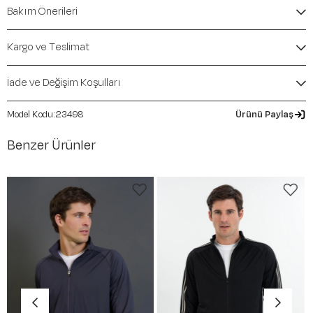
İçerik / Bileşen:
%79 Cotton %15 Polyester %6
Bakım Önerileri
Elastane
Kalıp / Form:
Relax-Fit
Mevsim:
İlkbahar-Yaz
Kargo ve Teslimat
İade ve Değişim Koşulları
23498
Ürünü Paylaş
Benzer Ürünler