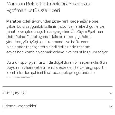
Maraton Relax-Fit Erkek Dik Yaka Ekru-
Eşofman Üstü Özellikleri
Maraton
koleksiyonundan
Ekru-
renk seçeneğiyle öne
çıkan bu ürün; günlük kullanım, spor ve hareketli günlerde
rahatlık ve şık duruşu bir araya getirir. Üst Giyim Eşofman
Üstü Relax-Fit kategorisindeki bu model; işe/okula
giderken, yürüyüşte, antrenmanda ve hafta sonu
planlarında rahatça tercih edilebilir. Sade tasarımı
sayesinde kombin yapmak kolaydır ve her stile uyum sağlar.
Bu ürün spor giyim tarzında doğal duran bir seçenektir. Gün
boyu rahat hareket etmenizi destekler. Ekru- rengi; sportif
kombinlerden şehir stiline kadar pek çok görünümle
kolayca eşleşir.
Öne Çıkan Detaylar
Kumaş İçeriği
Marka:
Maraton
Renk:
Ekru-
Ödeme Seçenekleri
Ürün Niteliği:
Üst Giyim Eşofman Üstü Relax-Fit