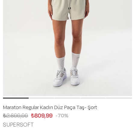
Maraton Regular Kadın Düz Paça Taş- Şort
₺2.699,99
₺809,99
70
SUPERSOFT