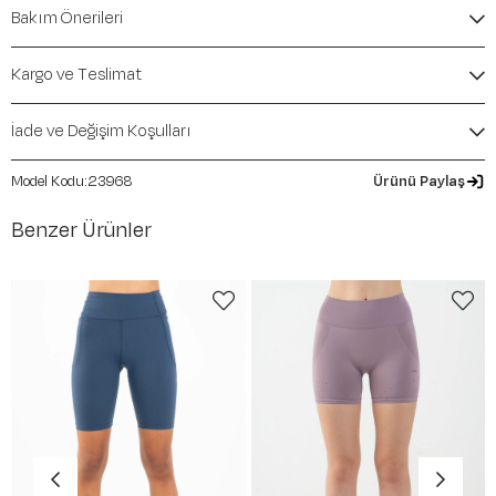
İçerik / Bileşen:
%48 Modal %47 Polyester %5
Bakım Önerileri
Elastane
Kalıp / Form:
Regular
Mevsim:
İlkbahar-Yaz
Kargo ve Teslimat
İade ve Değişim Koşulları
23968
Ürünü Paylaş
Benzer Ürünler