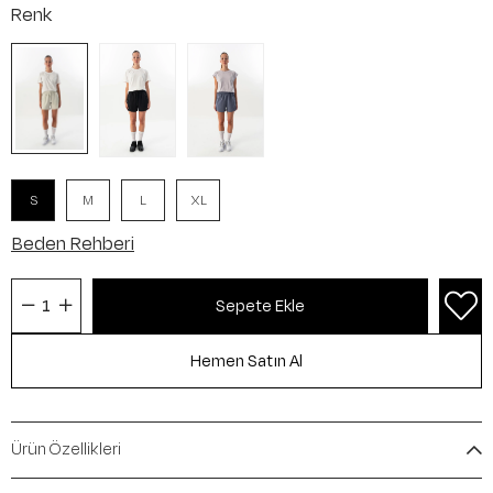
Renk
S
M
L
XL
Beden Rehberi
Ürün Özellikleri