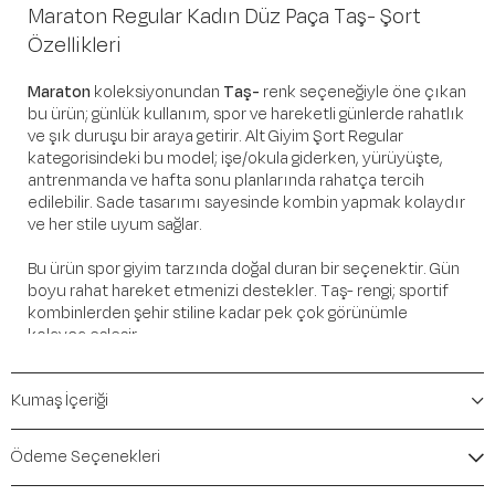
Maraton Regular Kadın Düz Paça Taş- Şort
Özellikleri
Maraton
koleksiyonundan
Taş-
renk seçeneğiyle öne çıkan
bu ürün; günlük kullanım, spor ve hareketli günlerde rahatlık
ve şık duruşu bir araya getirir. Alt Giyim Şort Regular
kategorisindeki bu model; işe/okula giderken, yürüyüşte,
antrenmanda ve hafta sonu planlarında rahatça tercih
edilebilir. Sade tasarımı sayesinde kombin yapmak kolaydır
ve her stile uyum sağlar.
Bu ürün spor giyim tarzında doğal duran bir seçenektir. Gün
boyu rahat hareket etmenizi destekler. Taş- rengi; sportif
kombinlerden şehir stiline kadar pek çok görünümle
kolayca eşleşir.
Öne Çıkan Detaylar
Kumaş İçeriği
Marka:
Maraton
Renk:
Taş-
Ödeme Seçenekleri
Ürün Niteliği:
Alt Giyim Şort Regular