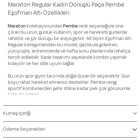
Maraton Regular Kadın Dönüşlü Paça Pembe
Eşofman Altı Özellikleri
Maraton
koleksiyonundan
Pembe
renk seçeneğiyle öne
çıkan bu ürün; günlük kullanım, spor ve hareketli günlerde
rahatlık ve şık duruşu bir araya getirir. Alt Giyim Eşofman Altı
Regular kategorisindeki bu model; işe/okula giderken,
yürüyüşte, antrenmanda ve hafta sonu planlarında rahatça
tercih edilebilir. Sade tasarımı sayesinde kombin yapmak
kolaydır ve her stile uyum sağlar.
Bu ürün spor giyim tarzında doğal duran bir seçenektir. Gün
boyu rahat hareket etmenizi destekler. Pembe rengi;
sportif kombinlerden şehir stiline kadar pek çok görünümle
kolayca eşleşir.
Öne Çıkan Detaylar
Kumaş İçeriği
Marka:
Maraton
Renk:
Pembe
Ödeme Seçenekleri
Ürün Niteliği:
Alt Giyim Eşofman Altı Regular