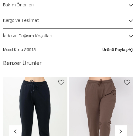
İçerik / Bileşen:
%48 Modal %47 Polyester %5
Bakım Önerileri
Elastane
Kalıp / Form:
Regular
Mevsim:
İlkbahar-Yaz
Kargo ve Teslimat
İade ve Değişim Koşulları
23915
Ürünü Paylaş
Benzer Ürünler