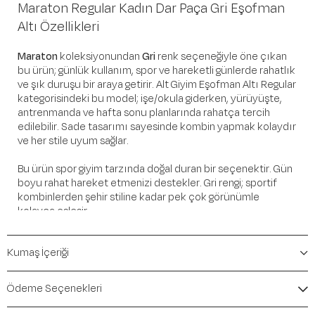
Maraton Regular Kadın Dar Paça Gri Eşofman
Altı Özellikleri
Maraton
koleksiyonundan
Gri
renk seçeneğiyle öne çıkan
bu ürün; günlük kullanım, spor ve hareketli günlerde rahatlık
ve şık duruşu bir araya getirir. Alt Giyim Eşofman Altı Regular
kategorisindeki bu model; işe/okula giderken, yürüyüşte,
antrenmanda ve hafta sonu planlarında rahatça tercih
edilebilir. Sade tasarımı sayesinde kombin yapmak kolaydır
ve her stile uyum sağlar.
Bu ürün spor giyim tarzında doğal duran bir seçenektir. Gün
boyu rahat hareket etmenizi destekler. Gri rengi; sportif
kombinlerden şehir stiline kadar pek çok görünümle
kolayca eşleşir.
Öne Çıkan Detaylar
Kumaş İçeriği
Marka:
Maraton
Renk:
Gri
Ödeme Seçenekleri
Ürün Niteliği:
Alt Giyim Eşofman Altı Regular
İçerik / Bileşen:
%93 Polyester %7 Elastane