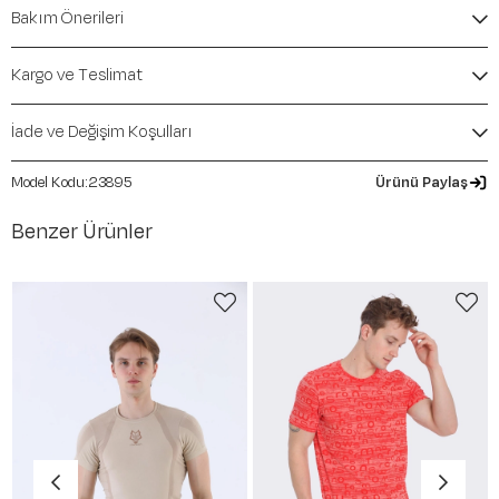
İçerik / Bileşen:
%100 Cotton
Bakım Önerileri
Kalıp / Form:
Oversize
Mevsim:
İlkbahar-Yaz
Kargo ve Teslimat
İade ve Değişim Koşulları
23895
Ürünü Paylaş
Benzer Ürünler