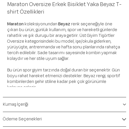
Maraton Oversize Erkek Bisiklet Yaka Beyaz T-
shirt Özellikleri
Maraton
koleksiyonundan
Beyaz
renk seçeneğiyle öne
çıkan bu ürün; günlük kullanım, spor ve hareketli günlerde
rahatlık ve şık duruşu bir araya getirir. Üst Giyim Tişörtler
Oversize kategorisindeki bu model; işe/okula giderken,
yürüyüşte, antrenmanda ve hafta sonu planlarında rahatça
tercih edilebilir. Sade tasarımı sayesinde kombin yapmak
kolaydır ve her stile uyum sağlar.
Bu ürün spor giyim tarzında doğal duran bir seçenektir. Gün
boyu rahat hareket etmenizi destekler. Beyaz rengi; sportif
kombinlerden şehir stiline kadar pek çok görünümle
kolayca eşleşir.
Öne Çıkan Detaylar
Kumaş İçeriği
Marka:
Maraton
Renk:
Beyaz
Ödeme Seçenekleri
Ürün Niteliği:
Üst Giyim Tişörtler Oversize