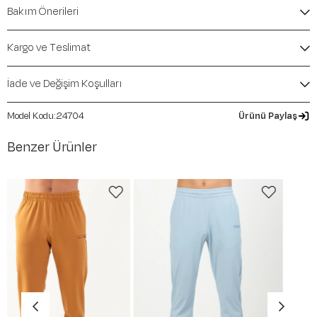
İçerik / Bileşen:
%55 Modal %40 Polyester %5
Bakım Önerileri
Elastane
Kalıp / Form:
Comfort
Mevsim:
İlkbahar-Yaz
Kargo ve Teslimat
İade ve Değişim Koşulları
24704
Ürünü Paylaş
Benzer Ürünler