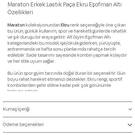
Maraton Erkek Lastik Paça Ekru Eşofman Altı
Özellikleri
Maraton
koleksiyonundan
Ekru
renk seçeneğiyle öne çıkan
bu ürün; günlük kullanım, spor ve hareketli günlerde rahatlık
ve şık duruşu bir araya getirir. Alt Giyim Eşofman Altı
kategorisindeki bu model; işe/okula giderken, yürüyüşte,
antrenmanda ve hafta sonu planlarında rahatça tercih
edilebilir. Sade tasarımı sayesinde kombin yapmak kolaydır
ve her stile uyum sağlar.
Bu ürün spor giyim tarzında doğal duran bir seçenektir. Gün
boyu rahat hareket etmenizi destekler. Ekru rengi; sportif
kombinlerden şehir stiline kadar pek çok görünümle
kolayca eşleşir.
Öne Çıkan Detaylar
Kumaş İçeriği
Marka:
Maraton
Renk:
Ekru
Ödeme Seçenekleri
Ürün Niteliği:
Alt Giyim Eşofman Altı