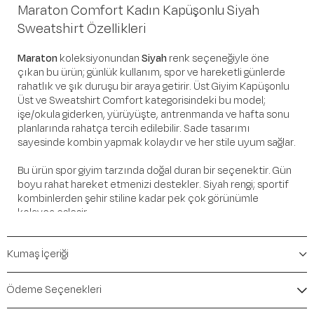
Maraton Comfort Kadın Kapüşonlu Siyah
Sweatshirt Özellikleri
Maraton
koleksiyonundan
Siyah
renk seçeneğiyle öne
çıkan bu ürün; günlük kullanım, spor ve hareketli günlerde
rahatlık ve şık duruşu bir araya getirir. Üst Giyim Kapüşonlu
Üst ve Sweatshirt Comfort kategorisindeki bu model;
işe/okula giderken, yürüyüşte, antrenmanda ve hafta sonu
planlarında rahatça tercih edilebilir. Sade tasarımı
sayesinde kombin yapmak kolaydır ve her stile uyum sağlar.
Bu ürün spor giyim tarzında doğal duran bir seçenektir. Gün
boyu rahat hareket etmenizi destekler. Siyah rengi; sportif
kombinlerden şehir stiline kadar pek çok görünümle
kolayca eşleşir.
Öne Çıkan Detaylar
Kumaş İçeriği
Marka:
Maraton
Renk:
Siyah
Ödeme Seçenekleri
Ürün Niteliği:
Üst Giyim Kapüşonlu Üst ve Sweatshirt