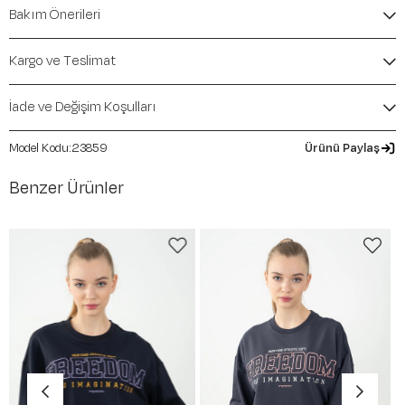
Comfort
Bakım Önerileri
İçerik / Bileşen:
%48 Modal %47 Polyester %5
Elastane
Kalıp / Form:
Comfort
Kargo ve Teslimat
Mevsim:
İlkbahar-Yaz
İade ve Değişim Koşulları
23859
Ürünü Paylaş
Benzer Ürünler