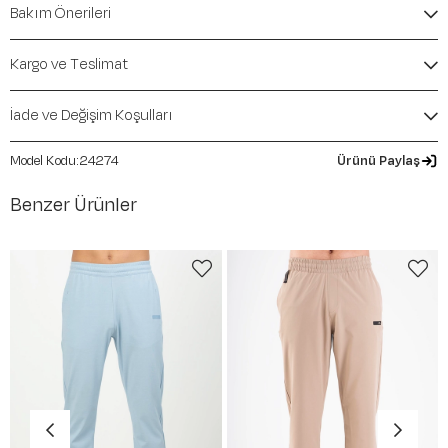
Bakım Önerileri
Elastane
Kalıp / Form:
Comfort
Mevsim:
İlkbahar-Yaz
Kargo ve Teslimat
İade ve Değişim Koşulları
24274
Ürünü Paylaş
Benzer Ürünler