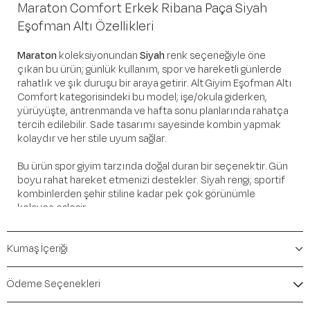
Maraton Comfort Erkek Ribana Paça Siyah
Eşofman Altı Özellikleri
Maraton
koleksiyonundan
Siyah
renk seçeneğiyle öne
çıkan bu ürün; günlük kullanım, spor ve hareketli günlerde
rahatlık ve şık duruşu bir araya getirir. Alt Giyim Eşofman Altı
Comfort kategorisindeki bu model; işe/okula giderken,
yürüyüşte, antrenmanda ve hafta sonu planlarında rahatça
tercih edilebilir. Sade tasarımı sayesinde kombin yapmak
kolaydır ve her stile uyum sağlar.
Bu ürün spor giyim tarzında doğal duran bir seçenektir. Gün
boyu rahat hareket etmenizi destekler. Siyah rengi; sportif
kombinlerden şehir stiline kadar pek çok görünümle
kolayca eşleşir.
Öne Çıkan Detaylar
Kumaş İçeriği
Marka:
Maraton
Renk:
Siyah
Ödeme Seçenekleri
Ürün Niteliği:
Alt Giyim Eşofman Altı Comfort
İçerik / Bileşen:
%51 Cotton %45 Polyester %4