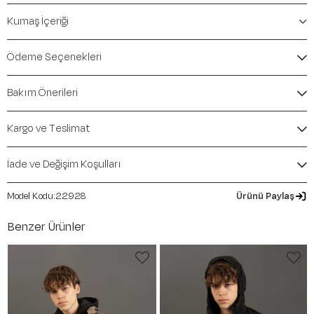
Öne Çıkan Detaylar
Kumaş İçeriği
Marka:
Maraton
Renk:
taş
Ödeme Seçenekleri
Ürün Niteliği:
Üst Giyim Ceket & Mont Comfort
İçerik / Bileşen:
%48 Modal %47 Polyester %5
Bakım Önerileri
Elastane
Kalıp / Form:
Comfort
Mevsim:
İlkbahar-Yaz
Kargo ve Teslimat
İade ve Değişim Koşulları
22928
Ürünü Paylaş
Benzer Ürünler