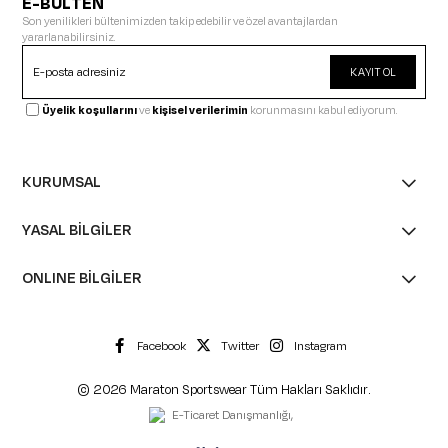
E-BÜLTEN
Son yenilikleri bültenimizden takip edebilir ve özel avantajlardan
yararlanabilirsiniz.
KAYIT OL
Üyelik koşullarını
ve
kişisel verilerimin
korunmasını kabul ediyorum.
KURUMSAL
YASAL BİLGİLER
ONLINE BİLGİLER
Facebook
Twitter
Instagram
© 2026 Maraton Sportswear Tüm Hakları Saklıdır.