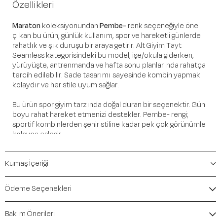
Özellikleri
Maraton
koleksiyonundan
Pembe-
renk seçeneğiyle öne
çıkan bu ürün; günlük kullanım, spor ve hareketli günlerde
rahatlık ve şık duruşu bir araya getirir. Alt Giyim Tayt
Seamless kategorisindeki bu model; işe/okula giderken,
yürüyüşte, antrenmanda ve hafta sonu planlarında rahatça
tercih edilebilir. Sade tasarımı sayesinde kombin yapmak
kolaydır ve her stile uyum sağlar.
Bu ürün spor giyim tarzında doğal duran bir seçenektir. Gün
boyu rahat hareket etmenizi destekler. Pembe- rengi;
sportif kombinlerden şehir stiline kadar pek çok görünümle
kolayca eşleşir.
Öne Çıkan Detaylar
Kumaş İçeriği
Marka:
Maraton
Renk:
Pembe-
Ödeme Seçenekleri
Ürün Niteliği:
Alt Giyim Tayt Seamless
İçerik / Bileşen:
%92 Polyamide %8 Elastane
Bakım Önerileri
Kalıp / Form:
SlimFit