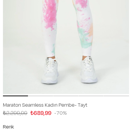
Maraton Seamless Kadın Pembe- Tayt
₺2.299,99
₺689,99
70
Renk