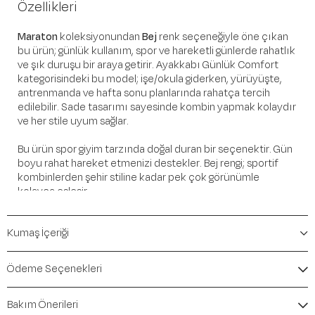
Özellikleri
Maraton
koleksiyonundan
Bej
renk seçeneğiyle öne çıkan
bu ürün; günlük kullanım, spor ve hareketli günlerde rahatlık
ve şık duruşu bir araya getirir. Ayakkabı Günlük Comfort
kategorisindeki bu model; işe/okula giderken, yürüyüşte,
antrenmanda ve hafta sonu planlarında rahatça tercih
edilebilir. Sade tasarımı sayesinde kombin yapmak kolaydır
ve her stile uyum sağlar.
Bu ürün spor giyim tarzında doğal duran bir seçenektir. Gün
boyu rahat hareket etmenizi destekler. Bej rengi; sportif
kombinlerden şehir stiline kadar pek çok görünümle
kolayca eşleşir.
Öne Çıkan Detaylar
Kumaş İçeriği
Marka:
Maraton
Renk:
Bej
Ödeme Seçenekleri
Ürün Niteliği:
Ayakkabı Günlük Comfort
İçerik / Bileşen:
Bakım Önerileri
Kalıp / Form:
Comfort