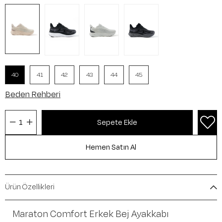
40
41
42
43
44
45
Beden Rehberi
Ürün Özellikleri
Maraton Comfort Erkek Bej Ayakkabı