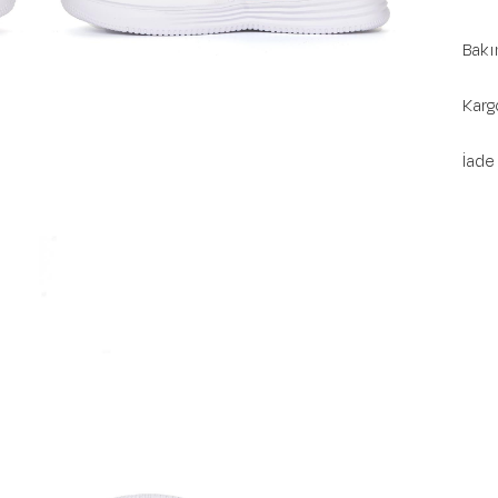
Bakı
Karg
İade