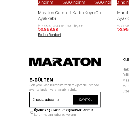
%60 İndirim
%60 İndirim
%60 İndirim
%60 İndirim
%60 İn
Maraton Comfort Kadın Koyu Gri
Marat
Ayakkabı
Ayakk
₺7.399,99
₺7.39
₺2.959,99
₺2.95
Beden Rehberi
KU
Hak
Pol
E-BÜLTEN
Mağ
Son yenilikleri bültenimizden takip edebilir ve özel
Mar
avantajlardan yararlanabilirsiniz.
Bize
KAYIT OL
Üyelik koşullarını
ve
kişisel verilerimin
korunmasını kabul ediyorum.