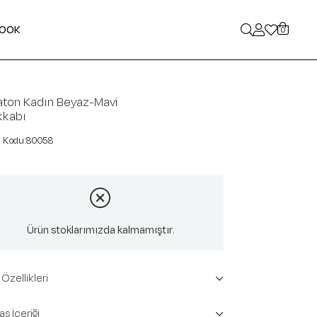
LOOK
0
aton Kadın Beyaz-Mavi
kkabı
80058
Ürün stoklarımızda kalmamıştır.
Özellikleri
ş İçeriği