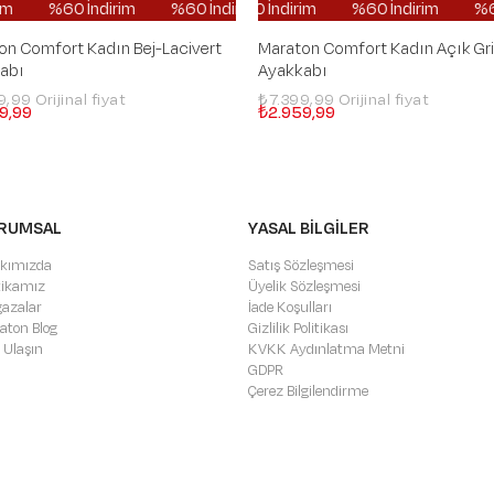
dirim
%60 İndirim
%60 İndirim
%60 İndirim
%60 İndirim
%60 İndirim
%60 İndirim
%60 İndirim
%60 İndirim
%60 İndirim
%60 İndi
%60 İnd
on Comfort Kadın Bej-Lacivert
Maraton Comfort Kadın Açık Gri
abı
Ayakkabı
9,99
₺7.399,99
9,99
₺2.959,99
RUMSAL
YASAL BİLGİLER
kımızda
Satış Sözleşmesi
itikamız
Üyelik Sözleşmesi
azalar
İade Koşulları
aton Blog
Gizlilik Politikası
 Ulaşın
KVKK Aydınlatma Metni
GDPR
Çerez Bilgilendirme