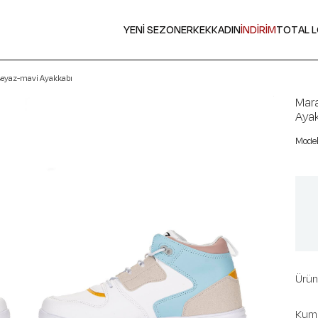
YENİ SEZON
ERKEK
KADIN
İNDİRİM
TOTAL 
Beyaz-mavi Ayakkabı
Mar
Aya
Ürün 
Kuma