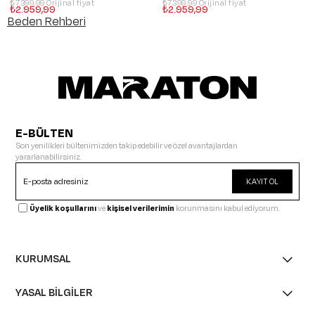
₺7.399,99
₺7.399,99
₺2.959,99
₺2.959,99
Beden Rehberi
E-BÜLTEN
Son yenilikleri bültenimizden takip edebilir ve özel avantajlardan
yararlanabilirsiniz.
KAYIT OL
Üyelik koşullarını
ve
kişisel verilerimin
korunmasını kabul ediyorum.
KURUMSAL
YASAL BİLGİLER