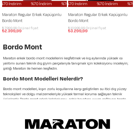
0 İndirim
%70 İndirim
%70 İndirim
%70 İndirim
%70 İndirim
%70 İndirim
%70 İndir
%70 İn
Maraton Regular Erkek Kapüşonlu
Maraton Regular Erkek Kapüşonlu
Bordo Mont
Bordo Mont
₺7.999,99
₺10.999,99
₺2.399,99
₺3.299,99
Bordo Mont
Maraton erkek bordo mont modellerini keşfetmek ve kış aylarında yüksek ısı
yalıtımı sunan teknik dış giyim parçalarıyla tanışmak için koleksiyonu inceleyin;
şıklığı Maraton ile hemen keşfedin.
Bordo Mont Modelleri Nelerdir?
Bordo mont modelleri, kışın zorlu koşullarına karşı geliştirilen su itici dış yüzey
teknolojileri ve dolgu malzemeleriyle yüksek termal koruma sağlayan teknik
ürünlerdir. Bordo mont erkek koleksiyonu, şehir hayatına uyum sağlayan bordo
kısa mont tasarımlarından, rüzgar koruması sunan kapüşonlu varyasyonlara
kadar geniş seçenekler barındırır. Bordo parlak mont alternatifleri ise dikkat çekici
bir stil için teknik dokularla zenginleştirilmiş özel parçalardır.
Katmanlı giyim prensibine uygun erkek bordo mont modelleri, Maraton
erkek atlet
kategorimiz ile desteklendiğinde vücut ısısını optimize eden bir yapı sergiler.
Erkek bordo mont kombini oluştururken, fonksiyonel cep detayları ve ayarlanabilir