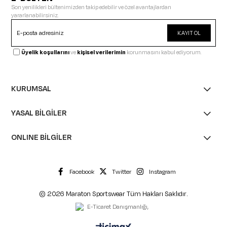
Son yenilikleri bültenimizden takip edebilir ve özel avantajlardan
yararlanabilirsiniz.
KAYIT OL
Üyelik koşullarını
ve
kişisel verilerimin
korunmasını kabul ediyorum.
KURUMSAL
YASAL BİLGİLER
ONLINE BİLGİLER
Facebook
Twitter
Instagram
© 2026 Maraton Sportswear Tüm Hakları Saklıdır.