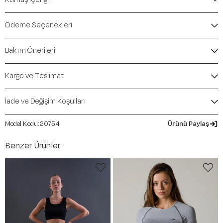
Marka:
Maraton
Renk:
Siyah
Ödeme Seçenekleri
Ürün Niteliği:
Üst Giyim Spor Sütyenleri Comfort
İçerik / Bileşen:
%100 Polyamide
Bakım Önerileri
Kalıp / Form:
Comfort
Mevsim:
İlkbahar-Yaz
Kargo ve Teslimat
İade ve Değişim Koşulları
20754
Ürünü Paylaş
Benzer Ürünler