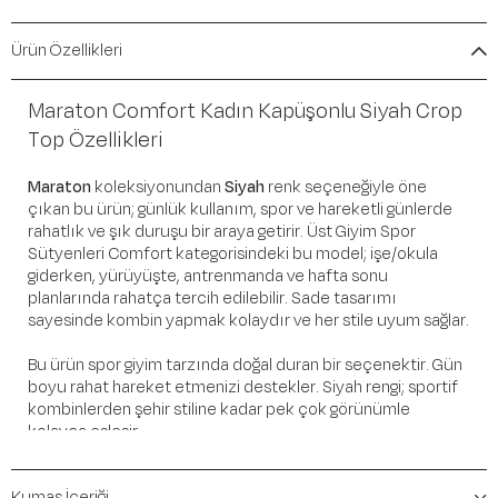
Ürün Özellikleri
Maraton Comfort Kadın Kapüşonlu Siyah Crop
Top Özellikleri
Maraton
koleksiyonundan
Siyah
renk seçeneğiyle öne
çıkan bu ürün; günlük kullanım, spor ve hareketli günlerde
rahatlık ve şık duruşu bir araya getirir. Üst Giyim Spor
Sütyenleri Comfort kategorisindeki bu model; işe/okula
giderken, yürüyüşte, antrenmanda ve hafta sonu
planlarında rahatça tercih edilebilir. Sade tasarımı
sayesinde kombin yapmak kolaydır ve her stile uyum sağlar.
Bu ürün spor giyim tarzında doğal duran bir seçenektir. Gün
boyu rahat hareket etmenizi destekler. Siyah rengi; sportif
kombinlerden şehir stiline kadar pek çok görünümle
kolayca eşleşir.
Öne Çıkan Detaylar
Kumaş İçeriği