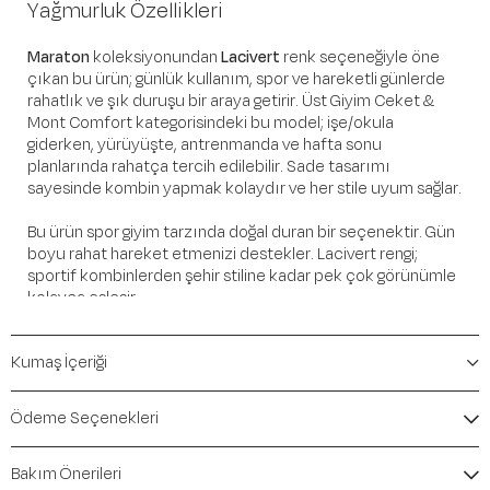
Yağmurluk Özellikleri
Maraton
koleksiyonundan
Lacivert
renk seçeneğiyle öne
çıkan bu ürün; günlük kullanım, spor ve hareketli günlerde
rahatlık ve şık duruşu bir araya getirir. Üst Giyim Ceket &
Mont Comfort kategorisindeki bu model; işe/okula
giderken, yürüyüşte, antrenmanda ve hafta sonu
planlarında rahatça tercih edilebilir. Sade tasarımı
sayesinde kombin yapmak kolaydır ve her stile uyum sağlar.
Bu ürün spor giyim tarzında doğal duran bir seçenektir. Gün
boyu rahat hareket etmenizi destekler. Lacivert rengi;
sportif kombinlerden şehir stiline kadar pek çok görünümle
kolayca eşleşir.
Öne Çıkan Detaylar
Kumaş İçeriği
Marka:
Maraton
Renk:
Lacivert
Ödeme Seçenekleri
Ürün Niteliği:
Üst Giyim Ceket & Mont Comfort
İçerik / Bileşen:
%60 Polyester %40 Polyamide
Bakım Önerileri
Kalıp / Form:
Comfort