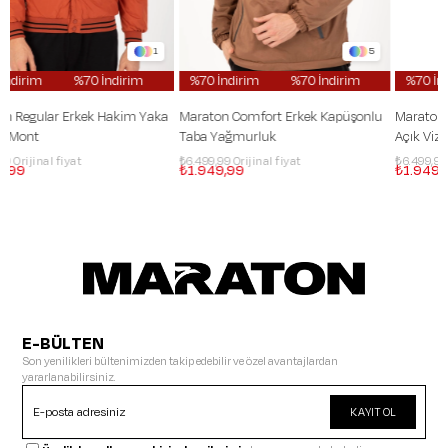
5
5
m
irim
ndirim
 İndirim
70 İndirim
%70 İndirim
%70 İndirim
%70 İndirim
%70 İndirim
%70 İndirim
%70 İndirim
%70 İndirim
%70 İndirim
%70 İndirim
%70 İndirim
%70 İndirim
%70 İndirim
%70 İndirim
%70 İndirim
%70 İndirim
%70 İndirim
%70 İndirim
%70 İndirim
%70 İndirim
%70 İndirim
%70 İndirim
%70 İndirim
%70 İndirim
%70 İndirim
%70 İndirim
%70 İndirim
%70 İndiri
%70 İndi
%70 İ
%70
%
ka
Maraton Comfort Erkek Kapüşonlu
Maraton Comfort Erkek Kapüşonlu
Taba Yağmurluk
Açık Vizon Yağmurluk
₺6.499,99
₺6.499,99
₺1.949,99
₺1.949,99
E-BÜLTEN
Son yenilikleri bültenimizden takip edebilir ve özel avantajlardan
yararlanabilirsiniz.
KAYIT OL