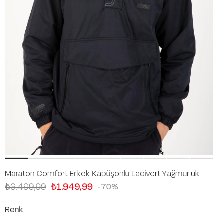
Maraton Comfort Erkek Kapüşonlu Lacivert Yağmurluk
₺6.499,99
₺1.949,99
70
Renk