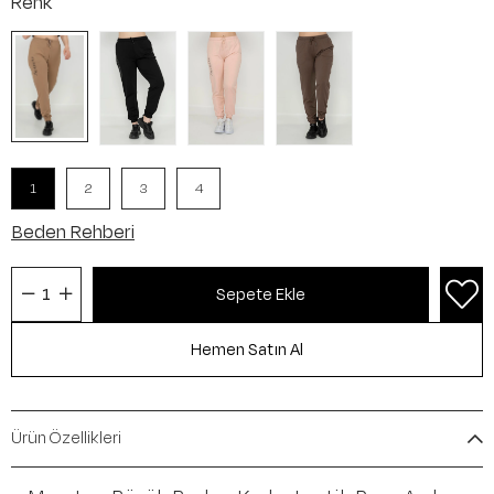
Renk
1
2
3
4
Beden Rehberi
Ürün Özellikleri