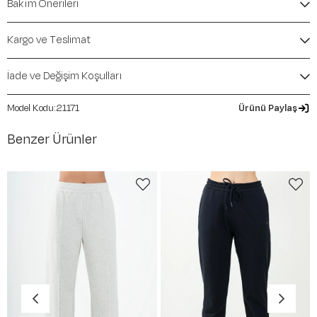
Bakım Önerileri
Elastane
Kalıp / Form:
Büyük Beden
Mevsim:
İlkbahar-Yaz
Kargo ve Teslimat
İade ve Değişim Koşulları
21171
Ürünü Paylaş
Benzer Ürünler