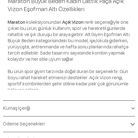
Maraton Büyük Beden Kadın Lastik Paça Açık
Vizon Eşofman Altı Özellikleri
Maraton
koleksiyonundan
Açık Vizon
renk seçeneğiyle öne
çıkan bu ürün; günlük kullanım, spor ve hareketli günlerde
rahatlık ve şık duruşu bir araya getirir. Alt Giyim Eşofman Altı
Büyük Beden kategorisindeki bu model; işe/okula giderken,
yürüyüşte, antrenmanda ve hafta sonu planlarında rahatça
tercih edilebilir. Sade tasarımı sayesinde kombin yapmak
kolaydır ve her stile uyum sağlar.
Bu ürün spor giyim tarzında doğal duran bir seçenektir. Gün
boyu rahat hareket etmenizi destekler. Açık Vizon rengi;
sportif kombinlerden şehir stiline kadar pek çok görünümle
kolayca eşleşir.
Öne Çıkan Detaylar
Kumaş İçeriği
Marka:
Maraton
Renk:
Açık Vizon
Ödeme Seçenekleri
Ürün Niteliği:
Alt Giyim Eşofman Altı Büyük Beden
İçerik / Bileşen:
%75 Cotton %20 Polyester %5