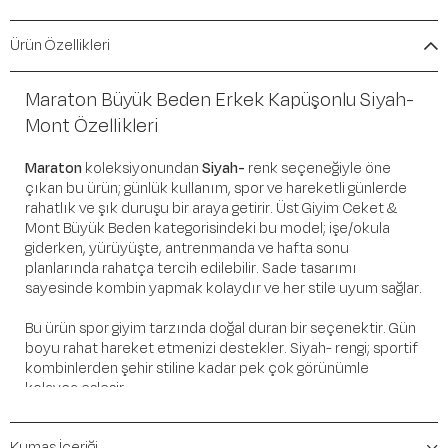
Ürün Özellikleri
Maraton Büyük Beden Erkek Kapüşonlu Siyah-
Mont Özellikleri
Maraton
koleksiyonundan
Siyah-
renk seçeneğiyle öne
çıkan bu ürün; günlük kullanım, spor ve hareketli günlerde
rahatlık ve şık duruşu bir araya getirir. Üst Giyim Ceket &
Mont Büyük Beden kategorisindeki bu model; işe/okula
giderken, yürüyüşte, antrenmanda ve hafta sonu
planlarında rahatça tercih edilebilir. Sade tasarımı
sayesinde kombin yapmak kolaydır ve her stile uyum sağlar.
Bu ürün spor giyim tarzında doğal duran bir seçenektir. Gün
boyu rahat hareket etmenizi destekler. Siyah- rengi; sportif
kombinlerden şehir stiline kadar pek çok görünümle
kolayca eşleşir.
Öne Çıkan Detaylar
Kumaş İçeriği