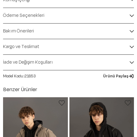
Marka:
Maraton
Renk:
Siyah-
Ödeme Seçenekleri
Ürün Niteliği:
Üst Giyim Ceket & Mont Büyük Beden
İçerik / Bileşen:
%60 Cotton %40 Polyester
Bakım Önerileri
Kalıp / Form:
Büyük Beden
Mevsim:
Sonbahar-Kış
Kargo ve Teslimat
İade ve Değişim Koşulları
21853
Ürünü Paylaş
Benzer Ürünler