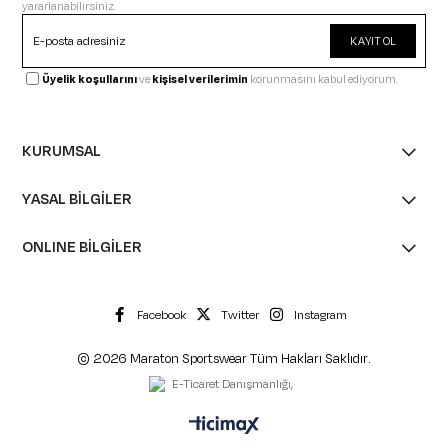
yararlanabilirsiniz.
KAYIT OL
Üyelik koşullarını
ve
kişisel verilerimin
korunmasını kabul ediyorum.
KURUMSAL
YASAL BİLGİLER
ONLINE BİLGİLER
Facebook
Twitter
Instagram
© 2026 Maraton Sportswear Tüm Hakları Saklıdır.