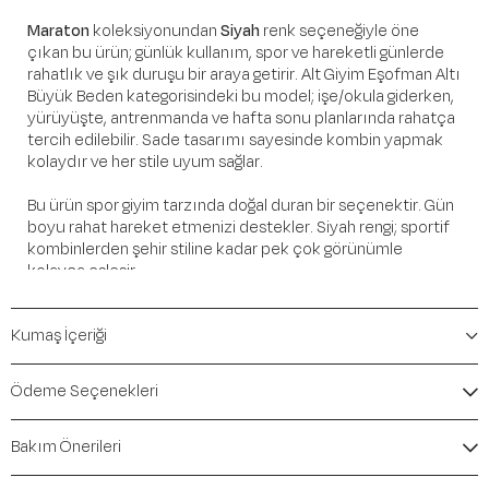
Maraton
koleksiyonundan
Siyah
renk seçeneğiyle öne
çıkan bu ürün; günlük kullanım, spor ve hareketli günlerde
rahatlık ve şık duruşu bir araya getirir. Alt Giyim Eşofman Altı
Büyük Beden kategorisindeki bu model; işe/okula giderken,
yürüyüşte, antrenmanda ve hafta sonu planlarında rahatça
tercih edilebilir. Sade tasarımı sayesinde kombin yapmak
kolaydır ve her stile uyum sağlar.
Bu ürün spor giyim tarzında doğal duran bir seçenektir. Gün
boyu rahat hareket etmenizi destekler. Siyah rengi; sportif
kombinlerden şehir stiline kadar pek çok görünümle
kolayca eşleşir.
Öne Çıkan Detaylar
Kumaş İçeriği
Marka:
Maraton
Renk:
Siyah
Ödeme Seçenekleri
Ürün Niteliği:
Alt Giyim Eşofman Altı Büyük Beden
İçerik / Bileşen:
%65 Cotton %35 Polyester
Bakım Önerileri
Kalıp / Form:
Büyük Beden
Mevsim:
Sonbahar-Kış