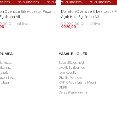
ndirim
%70 İndirim
%50 İndirim
%70 İndirim
%70 İndirim
%50 İndirim
%70 İndirim
%70 İndirim
%50 İndirim
%70 İndirim
%70 İn
%50 İn
on Oversize Erkek Lastik Paça
Maraton Oversize Erkek Lastik 
 Eşofman Altı
Açık Haki Eşofman Altı
99,99
₺3.099,99
99
₺929,99
RUMSAL
YASAL BİLGİLER
kımızda
Satış Sözleşmesi
itikamız
Üyelik Sözleşmesi
azalar
İade Koşulları
aton Blog
Gizlilik Politikası
 Ulaşın
KVKK Aydınlatma Metni
GDPR
Çerez Bilgilendirme