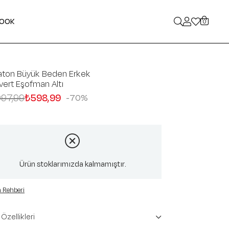
LOOK
0
aton Büyük Beden Erkek
vert Eşofman Altı
997,99
₺598,99
70
Ürün stoklarımızda kalmamıştır.
 Rehberi
Özellikleri