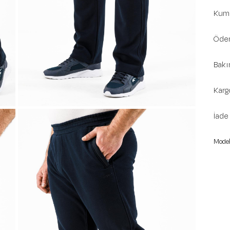
Kuma
Ödem
Bakı
Karg
İade