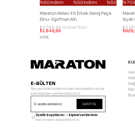
%50 İndirim
%50 İndirim
%50 İndirim
%70 İndirim
%50 İ
Maraton Relax-Fit Erkek Geniş Paça
Marat
Ekru- Eşofman Altı
Siyah
₺3.699,99
₺3.0
₺1.849,99
₺929,
HYPE
KU
Hak
Pol
E-BÜLTEN
Mağ
Son yenilikleri bültenimizden takip edebilir ve özel
Mar
avantajlardan yararlanabilirsiniz.
Bize
KAYIT OL
Üyelik koşullarını
ve
kişisel verilerimin
korunmasını kabul ediyorum.