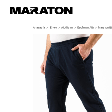
Anasayfa
Erkek
Alt Giyim
Eşofman Altı
Maraton Bü