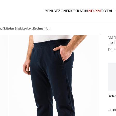
YENİ SEZON
ERKEK
KADIN
İNDİRİM
TOTAL 
yük Beden Erkek Lacivert Eşofman Altı
Mar
Laci
₺1.
Beden
Ürün 