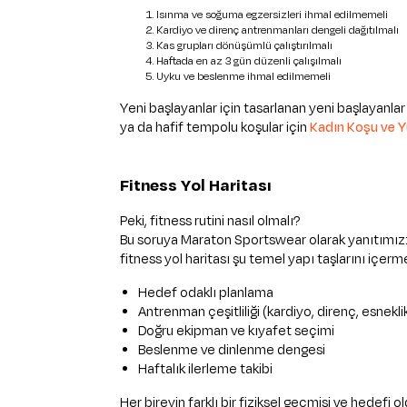
Isınma ve soğuma egzersizleri ihmal edilmemeli
Kardiyo ve direnç antrenmanları dengeli dağıtılmalı
Kas grupları dönüşümlü çalıştırılmalı
Haftada en az 3 gün düzenli çalışılmalı
Uyku ve beslenme ihmal edilmemeli
Yeni başlayanlar için tasarlanan yeni başlayanla
ya da hafif tempolu koşular için
Kadın Koşu ve Y
Fitness Yol Haritası
Peki, fitness rutini nasıl olmalı?
Bu soruya Maraton Sportswear olarak yanıtımız: “K
fitness yol haritası şu temel yapı taşlarını içerme
Hedef odaklı planlama
Antrenman çeşitliliği (kardiyo, direnç, esnekli
Doğru ekipman ve kıyafet seçimi
Beslenme ve dinlenme dengesi
Haftalık ilerleme takibi
Her bireyin farklı bir fiziksel geçmişi ve hedefi