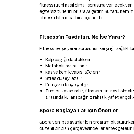
fitness rutini nasıl olmalı sorusuna verilecek yanı
egzersiz türlerini bir araya getirir. Bu fark, he
fitness daha ideal bir seçenektir.
Fitness’ın Faydaları, Ne İşe Yarar?
Fitness ne işe yarar sorusunun karşılığı; sağlıklı 
Kalp sağlığı desteklenir
Metabolizma hızlanır
Kas ve kemik yapısı güçlenir
Stres düzeyi azalır
Duruş ve denge gelişir
Tüm bu kazanımlar, fitness rutini nasıl olmal
sırasında kullanacağınız rahat kıyafetler çok
Spora Başlayanlar için Öneriler
Spora yeni başlayanlar için program oluştururken 
düzenli bir plan çerçevesinde ilerlemek gerekir. İ