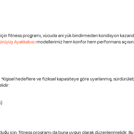
r için fitness programı, vücuda ani yük bindirmeden kondisyon kazandı
ürüyüş Ayakkabısı
modellerimiz hem konfor hem performans açısınd
işisel hedeflere ve fiziksel kapasiteye göre uyarlanmış, sürdürülebilir
lidir:
k)
 olduğu için, fitness programı da buna uygun olarak düzenlenmelidir. Bu