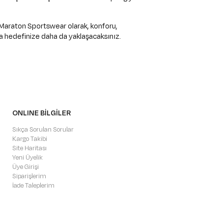
r. Maraton Sportswear olarak, konforu,
mda hedefinize daha da yaklaşacaksınız.
ONLINE BİLGİLER
Sıkça Sorulan Sorular
Kargo Takibi
Site Haritası
Yeni Üyelik
Üye Girişi
Siparişlerim
İade Taleplerim