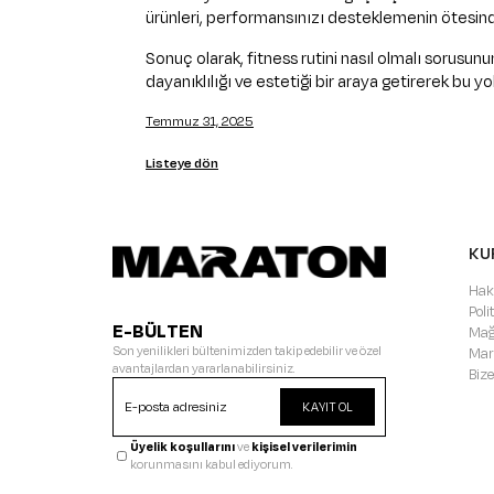
ürünleri, performansınızı desteklemenin ötesin
Sonuç olarak, fitness rutini nasıl olmalı sorusun
dayanıklılığı ve estetiği bir araya getirerek bu 
Temmuz 31, 2025
Listeye dön
KU
Hak
Pol
E-BÜLTEN
Mağ
Son yenilikleri bültenimizden takip edebilir ve özel
Mar
avantajlardan yararlanabilirsiniz.
Bize
KAYIT OL
Üyelik koşullarını
ve
kişisel verilerimin
korunmasını kabul ediyorum.