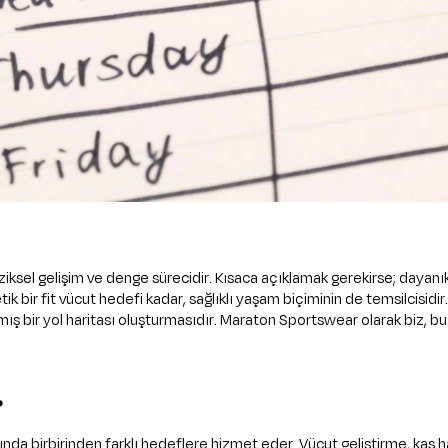
ziksel gelişim ve denge sürecidir. Kısaca açıklamak gerekirse; dayanıkl
ik bir fit vücut hedefi kadar, sağlıklı yaşam biçiminin de temsilcisidi
anmış bir yol haritası oluşturmasıdır. Maraton Sportswear olarak biz,
?
s aslında birbirinden farklı hedeflere hizmet eder. Vücut geliştirme, 