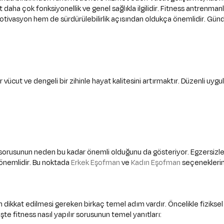
t daha çok fonksiyonellik ve genel sağlıkla ilgilidir. Fitness antrenmanl
m motivasyon hem de sürdürülebilirlik açısından oldukça önemlidir. Günd
bir vücut ve dengeli bir zihinle hayat kalitesini artırmaktır. Düzenli u
ı sorusunun neden bu kadar önemli olduğunu da gösteriyor. Egzersizler
 önemlidir. Bu noktada
Erkek Eşofman
ve
Kadın Eşofman
seçeneklerim
dikkat edilmesi gereken birkaç temel adım vardır. Öncelikle fiziksel s
şte fitness nasıl yapılır sorusunun temel yanıtları: