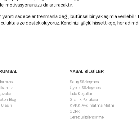
de, motivasyonunuzu da artıracaktır.
un yanıtı sadece antrenmanla değil, bütünsel bir yaklaşımla verilebili
yolculukta size destek oluyoruz. Kendinizi güçlü hissettikçe, her adı
RUMSAL
YASAL BİLGİLER
kımızda
Satış Sözleşmesi
itikamız
Üyelik Sözleşmesi
azalar
İade Koşulları
aton Blog
Gizlilik Politikası
 Ulaşın
KVKK Aydınlatma Metni
GDPR
Çerez Bilgilendirme