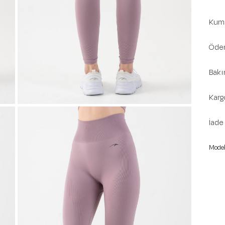
Kuma
Ödem
Bakı
Karg
İade