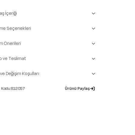
ş İçeriği
e Seçenekleri
m Önerileri
o ve Teslimat
 ve Değişim Koşulları
812057
Ürünü Paylaş