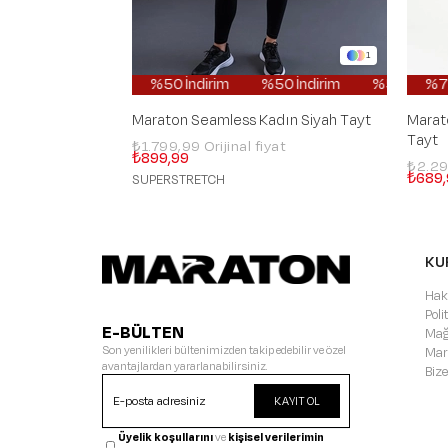
1
%50 İndirim
%50 İndirim
%50 İndirim
%70 İndirim
%50 
Maraton Seamless Kadın Siyah Tayt
Marat
Tayt
₺1.799,99
₺899,99
₺2.2
₺689,
SUPERSTRETCH
KU
Hak
Pol
E-BÜLTEN
Mağ
Son yenilikleri bültenimizden takip edebilir ve özel
Mar
avantajlardan yararlanabilirsiniz.
Bize
KAYIT OL
Üyelik koşullarını
ve
kişisel verilerimin