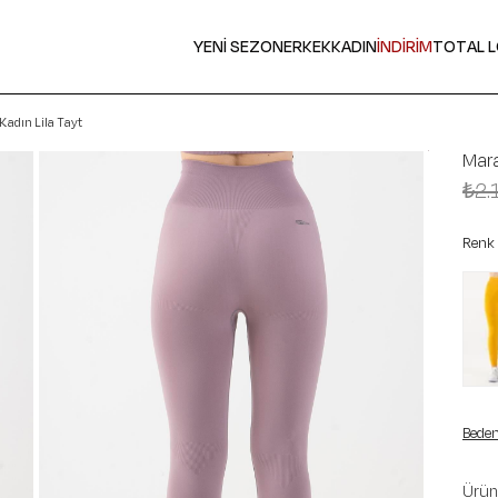
YENİ SEZON
ERKEK
KADIN
İNDİRİM
TOTAL 
adın Lila Tayt
Mara
₺2.
Renk
Beden
Ürün 