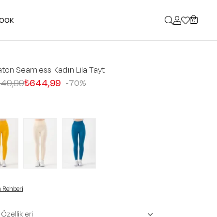
LOOK
0
ton Seamless Kadın Lila Tayt
149,99
₺644,99
70
 Rehberi
Özellikleri