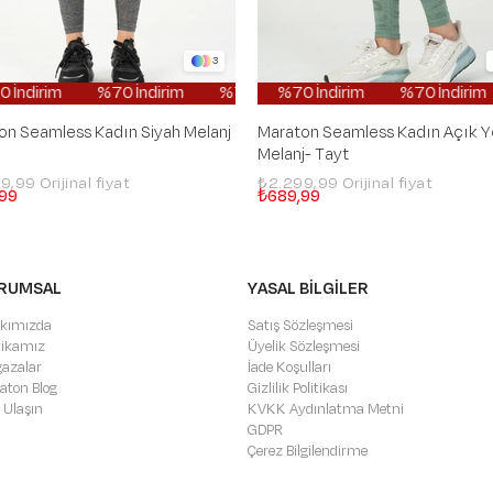
3
İndirim
%70 İndirim
%50 İndirim
%70 İndirim
%70 İndirim
%50 İndirim
%70 İndirim
%70 İndirim
%50 İndirim
%70 İndirim
%70 İ
%50 
on Seamless Kadın Siyah Melanj
Maraton Seamless Kadın Açık Ye
Melanj- Tayt
99,99
₺2.299,99
99
₺689,99
RUMSAL
YASAL BİLGİLER
kımızda
Satış Sözleşmesi
itikamız
Üyelik Sözleşmesi
azalar
İade Koşulları
aton Blog
Gizlilik Politikası
 Ulaşın
KVKK Aydınlatma Metni
GDPR
Çerez Bilgilendirme