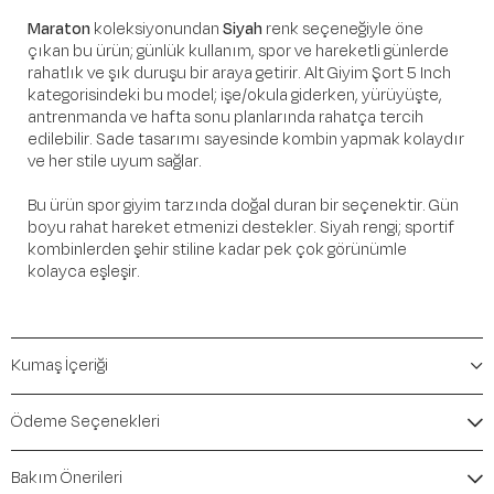
Maraton
koleksiyonundan
Siyah
renk seçeneğiyle öne
çıkan bu ürün; günlük kullanım, spor ve hareketli günlerde
rahatlık ve şık duruşu bir araya getirir. Alt Giyim Şort 5 Inch
kategorisindeki bu model; işe/okula giderken, yürüyüşte,
antrenmanda ve hafta sonu planlarında rahatça tercih
edilebilir. Sade tasarımı sayesinde kombin yapmak kolaydır
ve her stile uyum sağlar.
Bu ürün spor giyim tarzında doğal duran bir seçenektir. Gün
boyu rahat hareket etmenizi destekler. Siyah rengi; sportif
kombinlerden şehir stiline kadar pek çok görünümle
kolayca eşleşir.
Öne Çıkan Detaylar
Kumaş İçeriği
Marka:
Maraton
Renk:
Siyah
Ürün Niteliği:
Alt Giyim Şort 5 Inch
Ödeme Seçenekleri
İçerik / Bileşen:
%92 Polyamide %8 Elastane
Kalıp / Form:
SlimFit
Mevsim:
Sonbahar-Kış
Bakım Önerileri