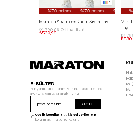
5
%70 İndirim
%70 İndirim
%70 İndirim
%70 İ
Maraton Seamless Kadın Siyah Tayt
Marat
Tayt
₺1.799,99
₺539,99
₺1.79
₺539
KU
Hak
Pol
E-BÜLTEN
Mağ
Son yenilikleri bültenimizden takip edebilir ve özel
Mar
avantajlardan yararlanabilirsiniz.
Bize
KAYIT OL
Üyelik koşullarını
ve
kişisel verilerimin
korunmasını kabul ediyorum.