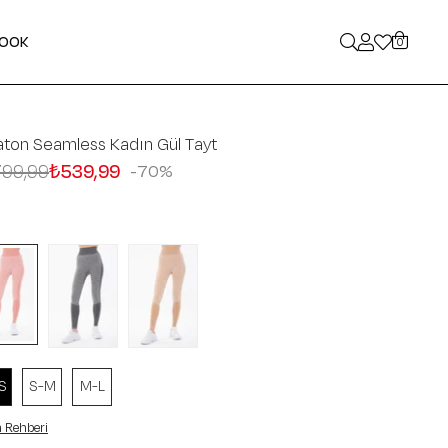
LOOK
0
aton Seamless Kadın Gül Tayt
799,99
₺539,99
70
S
S-M
M-L
 Rehberi