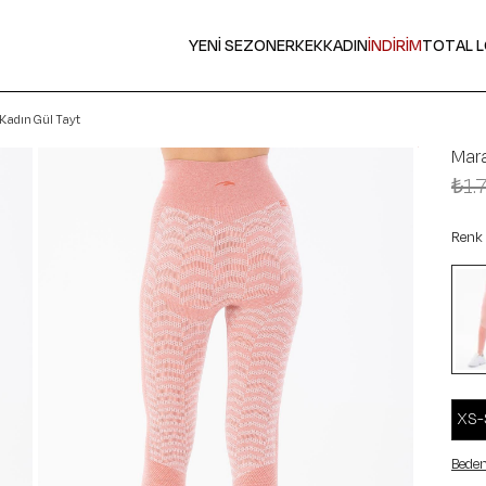
YENİ SEZON
ERKEK
KADIN
İNDİRİM
TOTAL 
Kadın Gül Tayt
Mar
₺1.
Renk
XS-
Beden