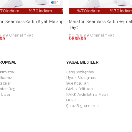
3
ndirim
%70 İndirim
%70 İndirim
%70 İndirim
%70 İndirim
%70 İndirim
%70 İndirim
%70 İndirim
%70 İndirim
%70 İndirim
%70 İn
on Seamless Kadın Siyah Melanj
Maraton Seamless Kadın Bejmel
Tayt
9,99
₺1.799,99
,99
₺539,99
RUMSAL
YASAL BİLGİLER
kımızda
Satış Sözleşmesi
itikamız
Üyelik Sözleşmesi
azalar
İade Koşulları
aton Blog
Gizlilik Politikası
 Ulaşın
KVKK Aydınlatma Metni
GDPR
Çerez Bilgilendirme