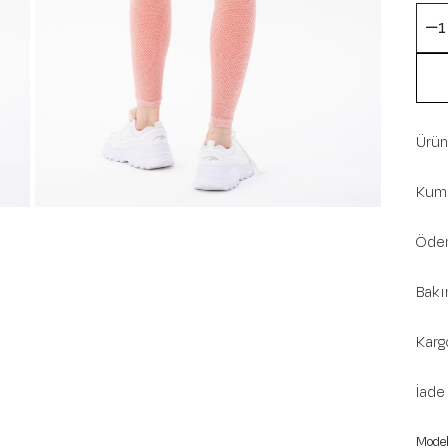
Ürün 
Kuma
Ödem
Bakı
Karg
İade