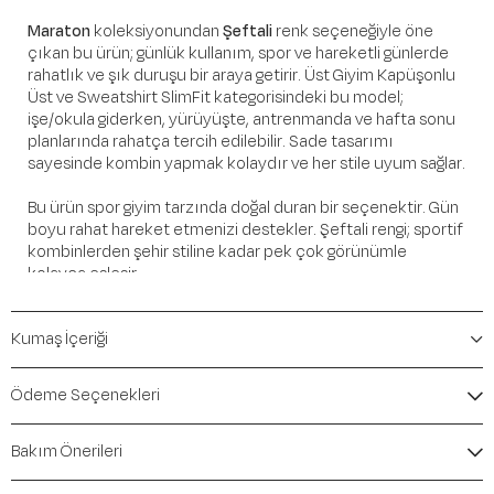
Maraton
koleksiyonundan
Şeftali
renk seçeneğiyle öne
çıkan bu ürün; günlük kullanım, spor ve hareketli günlerde
rahatlık ve şık duruşu bir araya getirir. Üst Giyim Kapüşonlu
Üst ve Sweatshirt SlimFit kategorisindeki bu model;
işe/okula giderken, yürüyüşte, antrenmanda ve hafta sonu
planlarında rahatça tercih edilebilir. Sade tasarımı
sayesinde kombin yapmak kolaydır ve her stile uyum sağlar.
Bu ürün spor giyim tarzında doğal duran bir seçenektir. Gün
boyu rahat hareket etmenizi destekler. Şeftali rengi; sportif
kombinlerden şehir stiline kadar pek çok görünümle
kolayca eşleşir.
Öne Çıkan Detaylar
Kumaş İçeriği
Marka:
Maraton
Renk:
Şeftali
Ödeme Seçenekleri
Ürün Niteliği:
Üst Giyim Kapüşonlu Üst ve Sweatshirt
SlimFit
Bakım Önerileri
İçerik / Bileşen:
%95 Polyamide %5 Elastane %90
Polyester %10 Elastane