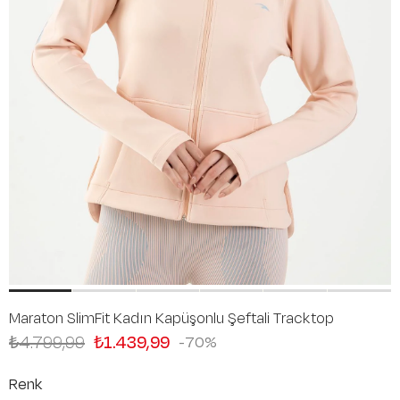
Maraton SlimFit Kadın Kapüşonlu Şeftali Tracktop
₺4.799,99
₺1.439,99
70
Renk