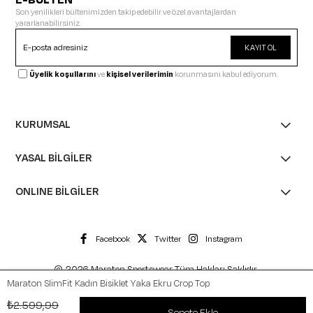
E-BÜLTEN
Son yenilikleri bültenimizden takip edebilir ve özel avantajlardan
yararlanabilirsiniz.
KAYIT OL
Üyelik koşullarını
ve
kişisel verilerimin
korunmasını kabul ediyorum.
KURUMSAL
YASAL BİLGİLER
ONLINE BİLGİLER
Facebook
Twitter
Instagram
© 2026 Maraton Sportswear Tüm Hakları Saklıdır.
Maraton SlimFit Kadın Bisiklet Yaka Ekru Crop Top
₺2.599,99