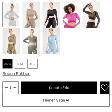
XS-S
S-M
M-L
Beden Rehberi