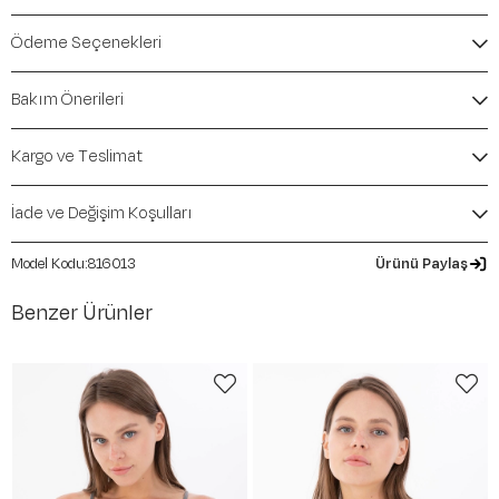
Marka:
Maraton
Renk:
Ekru
Ödeme Seçenekleri
Ürün Niteliği:
Üst Giyim Spor Sütyenleri SlimFit
İçerik / Bileşen:
%54 Polyamide %42 Polyester %4
Bakım Önerileri
Elastane
Kalıp / Form:
SlimFit
Mevsim:
İlkbahar-Yaz
Kargo ve Teslimat
İade ve Değişim Koşulları
816013
Ürünü Paylaş
Benzer Ürünler