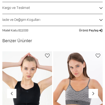
Kalıp / Form:
SlimFit
Mevsim:
İlkbahar-Yaz
Kargo ve Teslimat
İade ve Değişim Koşulları
811033
Ürünü Paylaş
Benzer Ürünler