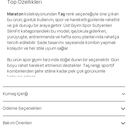
Top Özellikleri
Maraton
koleksiyonundan
Taş
renk seçeneğiyle öne çıkan
bu ürün; günlük kullanım, spor ve hareketli günlerde rahatlık
ve şık duruşu bir araya getirir. Üst Giyim Spor Sütyenleri
SlimFit kategorisindeki bu model; işe/okula giderken,
yürüyüşte, antrenmanda ve hafta sonu planlarında rahatça
tercih edilebilir. Sade tasarımı sayesinde kombin yapmak
kolaydır ve her stile uyum sağlar.
Bu ürün spor giyim tarzında doğal duran bir seçenektir. Gün
boyu rahat hareket etmenizi destekler. Taş rengi; sportif
kombinlerden şehir stiline kadar pek çok görünümle
kolayca eşleşir.
Öne Çıkan Detaylar
Kumaş İçeriği
Marka:
Maraton
Renk:
Taş
Ödeme Seçenekleri
Ürün Niteliği:
Üst Giyim Spor Sütyenleri SlimFit
İçerik / Bileşen:
%43 Polyamide %40 Polyester %14
Bakım Önerileri
Elastane %3 polypropylene