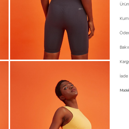
Ürün 
Kuma
Ödem
Bakı
Karg
İade