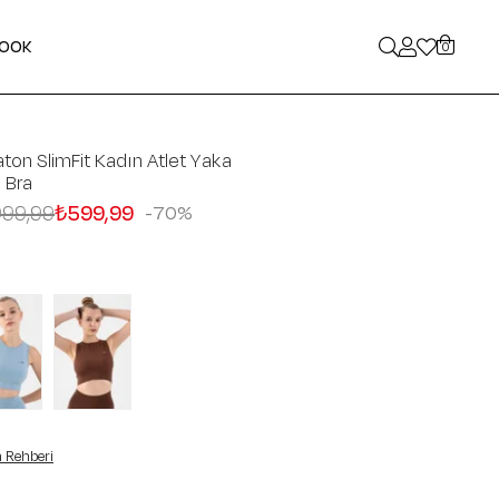
LOOK
0
ton SlimFit Kadın Atlet Yaka
n Bra
999,99
₺599,99
70
 Rehberi