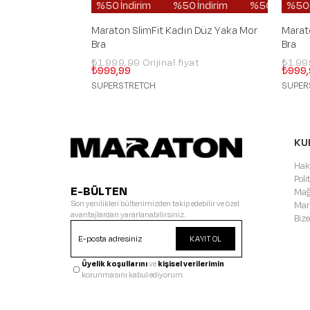
%50 İndirim
%50 İndirim
%50 İndirim
%50 İndirim
%50 İ
Maraton SlimFit Kadın Düz Yaka Mor
Marat
Bra
Bra
₺1.999,99
₺1.9
₺999,99
₺999,
SUPERSTRETCH
SUPER
KU
Hak
Pol
E-BÜLTEN
Mağ
Son yenilikleri bültenimizden takip edebilir ve özel
Mar
avantajlardan yararlanabilirsiniz.
Bize
KAYIT OL
Üyelik koşullarını
ve
kişisel verilerimin
korunmasını kabul ediyorum.