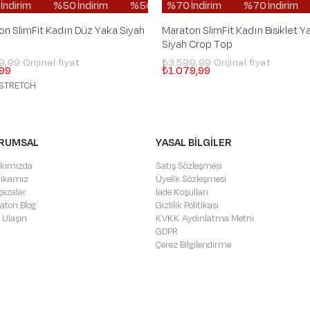
ndirim
%50 İndirim
%50 İndirim
%50 İndirim
%70 İndirim
%50 İndirim
%50 İndirim
%70 İndirim
%50 İndirim
%50 İndirim
%70 İn
%50 İ
on SlimFit Kadın Düz Yaka Siyah
Maraton SlimFit Kadın Bisiklet Y
Siyah Crop Top
99,99
₺3.599,99
99
₺1.079,99
STRETCH
RUMSAL
YASAL BİLGİLER
kımızda
Satış Sözleşmesi
itikamız
Üyelik Sözleşmesi
azalar
İade Koşulları
aton Blog
Gizlilik Politikası
 Ulaşın
KVKK Aydınlatma Metni
GDPR
Çerez Bilgilendirme