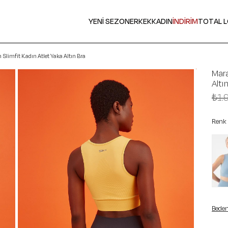
YENİ SEZON
ERKEK
KADIN
İNDİRİM
TOTAL 
Slimfit Kadın Atlet Yaka Altın Bra
Mara
Altı
₺1.
Renk
Beden