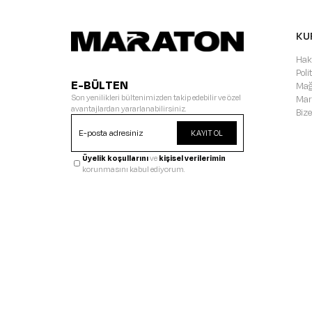
KU
Hak
Pol
E-BÜLTEN
Mağ
Son yenilikleri bültenimizden takip edebilir ve özel
Mar
avantajlardan yararlanabilirsiniz.
Bize
KAYIT OL
Üyelik koşullarını
ve
kişisel verilerimin
korunmasını kabul ediyorum.