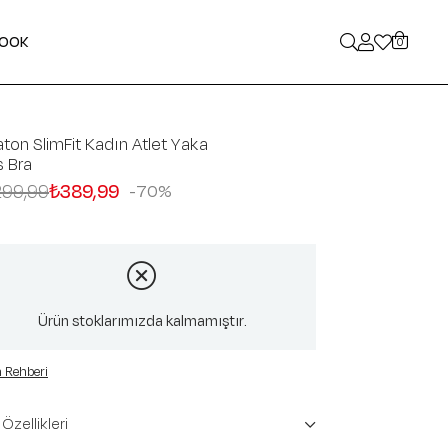
LOOK
0
ton SlimFit Kadın Atlet Yaka
 Bra
299,99
₺389,99
70
Ürün stoklarımızda kalmamıştır.
 Rehberi
Özellikleri