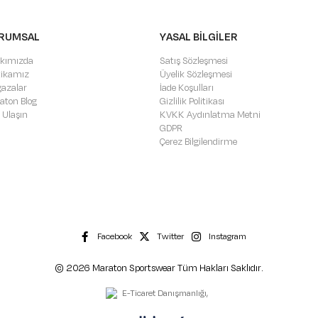
RUMSAL
YASAL BİLGİLER
kımızda
Satış Sözleşmesi
itikamız
Üyelik Sözleşmesi
azalar
İade Koşulları
aton Blog
Gizlilik Politikası
 Ulaşın
KVKK Aydınlatma Metni
GDPR
Çerez Bilgilendirme
Facebook
Twitter
Instagram
© 2026 Maraton Sportswear Tüm Hakları Saklıdır.