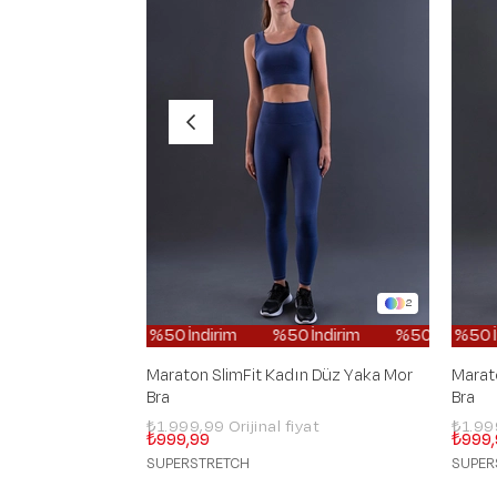
2
%50 İndirim
%50 İndirim
%50 İndirim
%50 İndiri
%5
Maraton SlimFit Kadın Düz Yaka Mor
Marat
Bra
Bra
₺1.999,99
₺1.9
₺999,99
₺999,
SUPERSTRETCH
SUPER