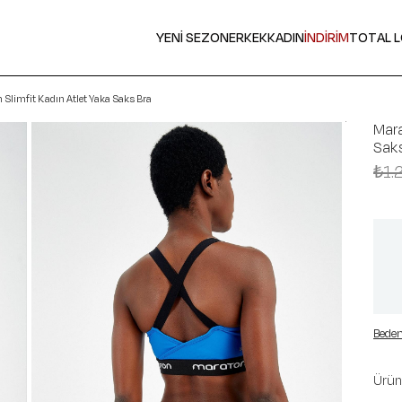
YENİ SEZON
ERKEK
KADIN
İNDİRİM
TOTAL 
 Slimfit Kadın Atlet Yaka Saks Bra
Mara
Saks
₺1.
Beden
Ürün 