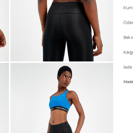
Kuma
Ödem
Bakı
Karg
İade