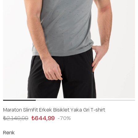
Maraton SlimFit Erkek Bisiklet Yaka Gri T-shirt
₺2.149,99
₺644,99
70
Renk