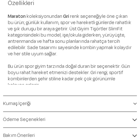
Özellikleri
Maraton
koleksiyonundan
Gri
renk seçeneğiyle öne çıkan
bu ürün; günlük kullanım, spor ve hareketli günlerde rahatlık
ve şık duruşu bir araya getirir. Üst Giyim Tişörtler SlimFit
kategorisindeki bu model; işe/okula giderken, yürüyüşte,
antrenmanda ve hafta sonu planlarında rahatça tercih
edilebilir. Sade tasarımı sayesinde kombin yapmak kolaydır
ve her stile uyum sağlar.
Bu ürün spor giyim tarzında doğal duran bir seçenektir. Gün
boyu rahat hareket etmenizi destekler. Gri rengi; sportif
kombinlerden şehir stiline kadar pek çok görünümle
kolayca eşleşir.
Öne Çıkan Detaylar
Kumaş İçeriği
Marka:
Maraton
Renk:
Gri
Ödeme Seçenekleri
Ürün Niteliği:
Üst Giyim Tişörtler SlimFit
İçerik / Bileşen:
%66 Polyester %34 Polyamide
Bakım Önerileri
Kalıp / Form:
SlimFit